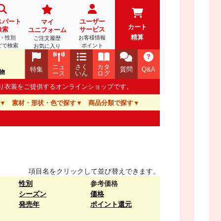
スパート
ユーザー
マイ
カート
検索
サービス
ユニフォーム
精算
・性別
お客様情報
ご注文履歴
どで検索
ポイント
お気に入り
ニュ
さく
カタ
特集
質問
Q&A
物
ース
いん
ログ
踊り衣装をご提供するオンラインショップです。
素材・形状・色で探す
商品分類で探す
項目名をクリックして並び替えできます。
性別
参考価格
シーズン
価格
発売年
ポイント還元