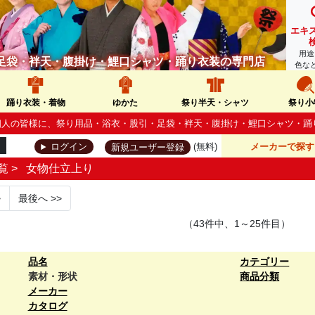
エキ
用途
足袋・袢天・腹掛け・鯉口シャツ・踊り衣装の専門店
色な
踊り衣装・着物
ゆかた
祭り半天・シャツ
祭り小
人・個人の皆様に、祭り用品・浴衣・股引・足袋・袢天・腹掛け・鯉口シャツ・
(無料)
メーカーで探す
ログイン
新規ユーザー登録
覧
>
女物仕立上り
>
最後へ
>>
（43件中、1～25件目）
品名
カテゴリー
素材・形状
商品分類
メーカー
カタログ