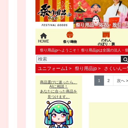
祭り用品・浴衣・股引・
のれん
HOME
祭り鳴物
のぼり・旗
祭り用品jpへようこそ！ 祭り用品jpは全国の法
ユニフォーム1 >
祭り用品jp
>
さくいん一
1
2
次へ
商品選びに迷ったら、
AIに相談！
あなたに合った商品を
見つけます。