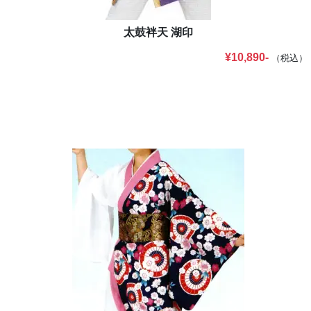
■
江戸一 平成二十九年度版
カタログを掲載しました。
太鼓袢天 湖印
■
かぐや姫 団扇・扇子 2017
カタログを掲載しました。
¥10,890-
（税込）