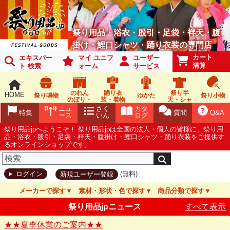
祭り用品・浴衣・股引・足袋・袢天・腹
掛け・鯉口シャツ・踊り衣装の専門店
カート
エキスパー
マイ ユニフ
ユーザー
清算
ト 検索
ォーム
サービス
のれん
踊り衣
祭り半
HOME
祭り鳴物
ゆかた
祭り小物
のぼり・
装・着物
天・シャ
旗
ツ
ニュ
さく
カタ
特集
質問
Q&A
ース
いん
ログ
祭り用品jpへようこそ！ 祭り用品jpは全国の法人・個人の皆様に、祭り用
品・浴衣・股引・足袋・袢天・腹掛け・鯉口シャツ・踊り衣装をご提供す
るオンラインショップです。
(無料)
ログイン
新規ユーザー登録
メーカーで探す
素材・形状・色で探す
商品分類で探す
祭り用品jpニュース
すべて表示
★★夏季休業のご案内★★