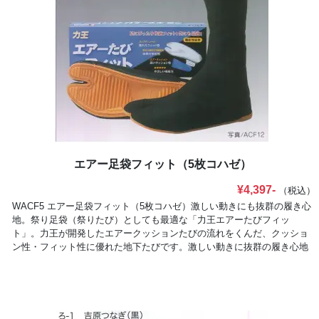
エアー足袋フィット（5枚コハゼ）
¥4,397-
（税込）
WACF5 エアー足袋フィット（5枚コハゼ）激しい動きにも抜群の履き心
地。祭り足袋（祭りたび）としても最適な「力王エアーたびフィッ
ト」。力王が開発したエアークッションたびの流れをくんだ、クッショ
ン性・フィット性に優れた地下たびです。激しい動きに抜群の履き心地
を発揮し、建設作業はもちろん、祭り用足袋（祭り用たび）としても広
くご利用頂けます。 ●足型に添うように、湾曲したカップインソールで
優れたフィット感を実現し、抜群の接地感を生み出します。 ●エアーク
ッションの“高いクッション性”、衝撃吸収材の“やさしい吸収力”は、激し
い動きをサポートします。 ●祭り用にも最適・・・エアーの見えない商