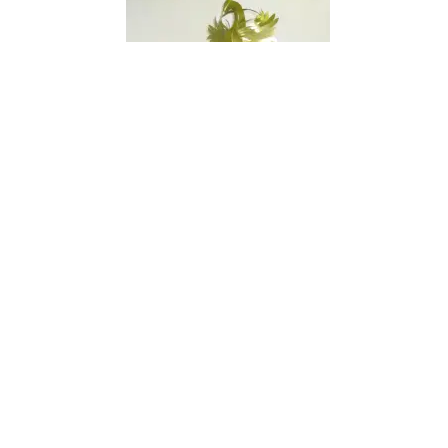
子供神輿・段ボール製
¥143,674-
（税込）
お祭りを手軽に盛り上げる、軽くて丈夫なダンボール製のお神輿。鳳凰
も紙製・担ぎ棒も段ボール、だから全重量わずか25キログラム。同じ寸
法の本物のお神輿と比べて重さ約三分の一。担ぎ手が少なくても心配ご
無用です。 ●担ぎ手人数目安:8～12人 ●対象年齢:7～12才 子供8人でら
くらく担げます。 ★スタッフからのコメント「町内会、自治会、子供会