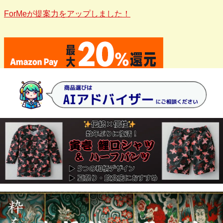
ForMeが提案力をアップしました！
■
上西産業 2023カタログ
を掲載しました。
■
クリアストーン クリスマス商品
を掲載しました。
■
クリアストーン ハロウィン商品
を掲載しました。
■
東京いろは 祭和装小物 2024年度版
を掲載しました。
■
お祭天国・きぬずれ踊衣裳
を掲載しました。
■
伊田繊維 作務衣・甚平コレクション 2023春夏
カタログを
掲載しました。