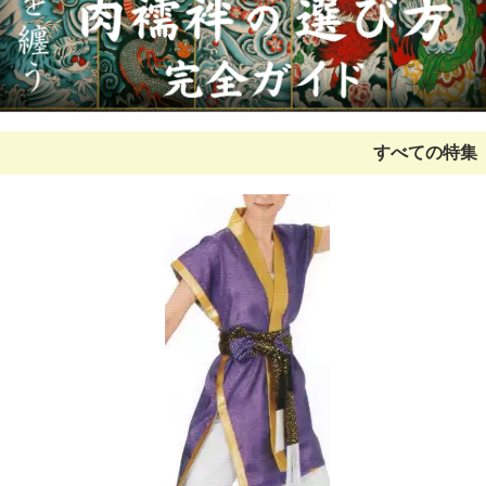
■
クリアストーン の 新商品
を掲載しました。
■
平井旗
を掲載しました。
■
日本の歳時記
カタログを掲載しました。
■割れない鏡
リフェクスミラー の 新商品
を掲載しました。
すべての特集
■
かぐや姫 団扇・扇子 2018
を掲載しました。
■
江戸一 新商品
を掲載しました。
■足袋靴下
ナッツ・カンパニー なでしこ ろまん
カタログを
掲載しました。
■
伊田繊維 和粋庵・IKISUGATA 作務衣秋冬コレクション
2017秋-2018春
カタログを掲載しました。
■
お祭天国・きぬずれ踊衣裳
カタログを掲載しました。
■
クリアストーンの新商品
を掲載しました。