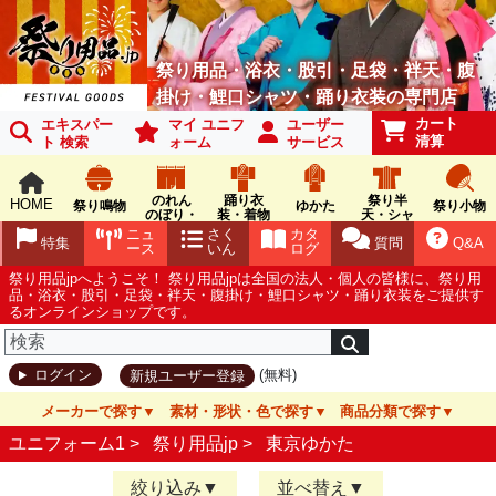
祭り用品・浴衣・股引・足袋・袢天・腹
掛け・鯉口シャツ・踊り衣装の専門店
カート
エキスパー
マイ ユニフ
ユーザー
清算
ト 検索
ォーム
サービス
のれん
踊り衣
祭り半
HOME
祭り鳴物
ゆかた
祭り小物
のぼり・
装・着物
天・シャ
旗
ツ
ニュ
さく
カタ
特集
質問
Q&A
ース
いん
ログ
祭り用品jpへようこそ！ 祭り用品jpは全国の法人・個人の皆様に、祭り用
品・浴衣・股引・足袋・袢天・腹掛け・鯉口シャツ・踊り衣装をご提供す
るオンラインショップです。
(無料)
ログイン
新規ユーザー登録
メーカーで探す
素材・形状・色で探す
商品分類で探す
ユニフォーム1 >
祭り用品jp
>
東京ゆかた
絞り込み
並べ替え