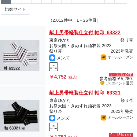
姉妹サイト
（2,012件中、1～25件目）
献上男帯軽装仕立付 軸印 63322
東京ゆかた
祭り帯
お祭天国・きぬずれ踊衣装 2023
祭り帯
2023年発売
オールシーズン
メンズ
All
9～15%
OFF
￥4,752
(税込)
参考価格
￥5,280-
1%ポイント
還元
献上男帯軽装仕立付 軸印 63321
東京ゆかた
祭り帯
お祭天国・きぬずれ踊衣装 2023
祭り帯
2023年発売
オールシーズン
メンズ
All
9～15%
OFF