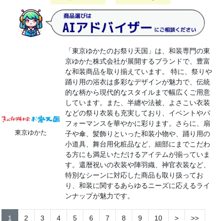
「東京ゆかたのお祭り天国」は、和装専門の東
京ゆかた株式会社が展開するブランドで、豊富
な和装商品を取り揃えています。 特に、祭りや
踊り用の浴衣は多彩なデザインが魅力で、伝統
的な柄から現代的なスタイルまで幅広くご用意
しています。​また、半纏や法被、よさこい衣装
などの祭り衣装も充実しており、イベントやパ
フォーマンスを華やかに彩ります。​さらに、扇
東京ゆかた
子や傘、髪飾りといった和装小物や、踊り用の
小道具、舞台用化粧品など、細部にまでこだわ
る方にも満足いただけるアイテムが揃っていま
す。​還暦祝いの衣装や陣羽織、神官衣装など、
特別なシーンに対応した商品も取り扱ってお
り、和装に関するあらゆるニーズに応えるライ
ンナップが魅力です。
1
2
3
4
5
6
7
8
9
10
>
>>