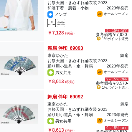
お祭天国・きぬずれ踊衣装 2023
和装下着・肌着・小物
2023年発売
オールシーズン
メンズ
All
9～15%
OFF
￥7,128
(税込)
参考価格
￥7,920-
1%ポイント
還元
舞扇 伴印 69093
東京ゆかた
舞扇
お祭天国・きぬずれ踊衣装 2023
踊り用小道具・傘・舞扇
2023年発売
オールシーズン
男女共用
All
9～15%
OFF
￥8,613
(税込)
参考価格
￥9,570-
1%ポイント
還元
舞扇 伴印 69092
東京ゆかた
舞扇
お祭天国・きぬずれ踊衣装 2023
踊り用小道具・傘・舞扇
2023年発売
オールシーズン
男女共用
All
9～15%
OFF
￥8,613
(税込)
参考価格
￥9,570-