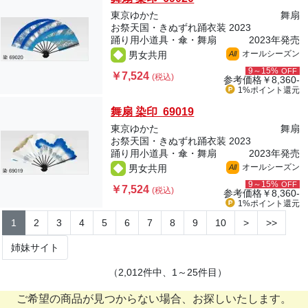
東京ゆかた
舞扇
お祭天国・きぬずれ踊衣装 2023
踊り用小道具・傘・舞扇
2023年発売
オールシーズン
男女共用
All
9～15%
OFF
￥7,524
(税込)
参考価格
￥8,360-
1%ポイント
還元
舞扇 染印 69019
東京ゆかた
舞扇
お祭天国・きぬずれ踊衣装 2023
踊り用小道具・傘・舞扇
2023年発売
オールシーズン
男女共用
All
9～15%
OFF
￥7,524
(税込)
参考価格
￥8,360-
1%ポイント
還元
1
2
3
4
5
6
7
8
9
10
>
>>
姉妹サイト
（2,012件中、1～25件目）
ご希望の商品が見つからない場合、お探しいたします。