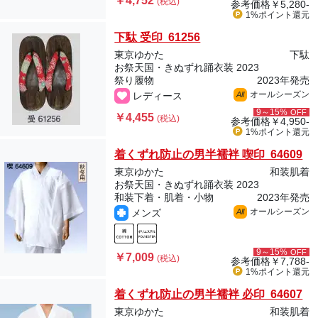
￥4,752
(税込)
参考価格
￥5,280-
1%ポイント
還元
下駄 受印 61256
東京ゆかた
下駄
お祭天国・きぬずれ踊衣装 2023
祭り履物
2023年発売
オールシーズン
レディース
All
9～15%
OFF
￥4,455
(税込)
参考価格
￥4,950-
1%ポイント
還元
着くずれ防止の男半襦袢 喫印 64609
東京ゆかた
和装肌着
お祭天国・きぬずれ踊衣装 2023
和装下着・肌着・小物
2023年発売
オールシーズン
メンズ
All
9～15%
OFF
￥7,009
(税込)
参考価格
￥7,788-
1%ポイント
還元
着くずれ防止の男半襦袢 必印 64607
東京ゆかた
和装肌着