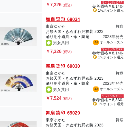
9～15%
OFF
￥7,326
(税込)
参考価格
￥8,140-
1%ポイント
還元
舞扇 逗印 69034
東京ゆかた
舞扇
お祭天国・きぬずれ踊衣装 2023
踊り用小道具・傘・舞扇
2023年発売
オールシーズン
男女共用
All
9～15%
OFF
￥7,326
(税込)
参考価格
￥8,140-
1%ポイント
還元
舞扇 染印 69030
東京ゆかた
舞扇
お祭天国・きぬずれ踊衣装 2023
踊り用小道具・傘・舞扇
2023年発売
オールシーズン
男女共用
All
9～15%
OFF
￥7,524
(税込)
参考価格
￥8,360-
1%ポイント
還元
舞扇 染印 69029
東京ゆかた
舞扇
お祭天国・きぬずれ踊衣装 2023