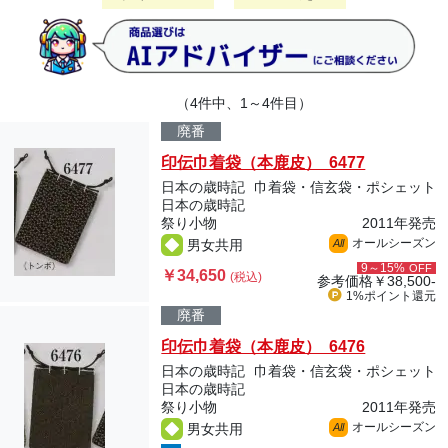
（4件中、1～4件目）
廃番
印伝巾着袋（本鹿皮） 6477
日本の歳時記
巾着袋・信玄袋・ポシェット
日本の歳時記
祭り小物
2011年発売
オールシーズン
男女共用
All
9～15%
OFF
￥34,650
(税込)
参考価格
￥38,500-
1%ポイント
還元
廃番
印伝巾着袋（本鹿皮） 6476
日本の歳時記
巾着袋・信玄袋・ポシェット
日本の歳時記
祭り小物
2011年発売
オールシーズン
男女共用
All