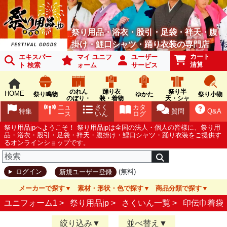
祭り用品・浴衣・股引・足袋・袢天・腹
掛け・鯉口シャツ・踊り衣装の専門店
カート
エキスパー
マイ ユニフ
ユーザー
清算
ト 検索
ォーム
サービス
のれん
踊り衣
祭り半
HOME
祭り鳴物
ゆかた
祭り小物
のぼり・
装・着物
天・シャ
旗
ツ
ニュ
さく
カタ
特集
質問
Q&A
ース
いん
ログ
祭り用品jpへようこそ！ 祭り用品jpは全国の法人・個人の皆様に、祭り用
品・浴衣・股引・足袋・袢天・腹掛け・鯉口シャツ・踊り衣装をご提供す
るオンラインショップです。
(無料)
ログイン
新規ユーザー登録
メーカーで探す
素材・形状・色で探す
商品分類で探す
ユニフォーム1 >
祭り用品jp
>
さくいん一覧
>
印伝巾着袋
絞り込み
並べ替え