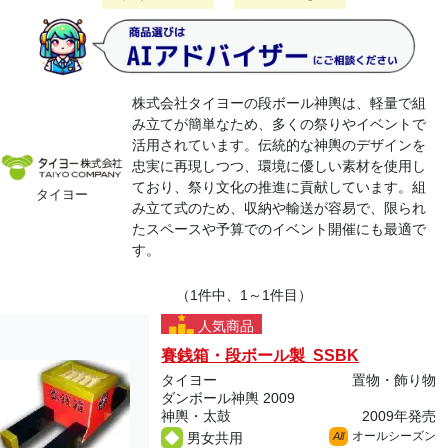
株式会社タイヨーの段ボール神輿は、軽量で組
み立てが簡単なため、多くの祭りやイベントで
活用されています。伝統的な神輿のデザインを
忠実に再現しつつ、環境に優しい素材を使用し
ており、祭り文化の推進に貢献しています。組
タイヨー
み立て式のため、収納や輸送が容易で、限られ
たスペースや予算でのイベント開催にも最適で
す。
（1件中、1～1件目）
人気商品
賽銭箱・段ボール製 SSBK
タイヨー
置物・飾り物
ダンボール神輿 2009
神輿・太鼓
2009年発売
オールシーズン
男女共用
All