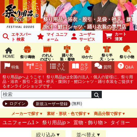
祭り用品・浴衣・股引・足袋・袢天・腹
掛け・鯉口シャツ・踊り衣装の専門店
カート
エキスパー
マイ ユニフ
ユーザー
清算
ト 検索
ォーム
サービス
のれん
踊り衣
祭り半
HOME
祭り鳴物
ゆかた
祭り小物
のぼり・
装・着物
天・シャ
旗
ツ
ニュ
さく
カタ
特集
質問
Q&A
ース
いん
ログ
祭り用品jpへようこそ！ 祭り用品jpは全国の法人・個人の皆様に、祭り用
品・浴衣・股引・足袋・袢天・腹掛け・鯉口シャツ・踊り衣装をご提供す
るオンラインショップです。
(無料)
ログイン
新規ユーザー登録
メーカーで探す
素材・形状・色で探す
商品分類で探す
ユニフォーム1 >
祭り用品jp
>
置物・飾り物
>
タイヨー
絞り込み
並べ替え