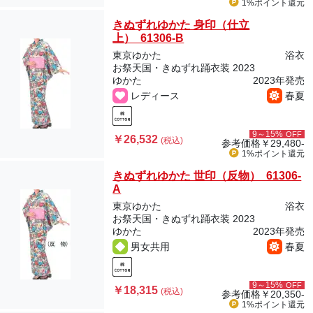
1%ポイント
還元
きぬずれゆかた 身印（仕立
上） 61306-B
東京ゆかた
浴衣
お祭天国・きぬずれ踊衣装 2023
ゆかた
2023年発売
レディース
春夏
9～15%
OFF
￥26,532
(税込)
参考価格
￥29,480-
1%ポイント
還元
きぬずれゆかた 世印（反物） 61306-
A
東京ゆかた
浴衣
お祭天国・きぬずれ踊衣装 2023
ゆかた
2023年発売
男女共用
春夏
9～15%
OFF
￥18,315
(税込)
参考価格
￥20,350-
1%ポイント
還元