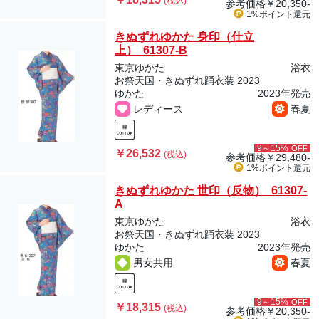
(税込)
参考価格
￥20,350-
1%ポイント
還元
きぬずれゆかた 身印（仕立
上） 61307-B
東京ゆかた
浴衣
お祭天国・きぬずれ踊衣装 2023
ゆかた
2023年発売
レディース
春夏
9～15%
OFF
￥26,532
(税込)
参考価格
￥29,480-
1%ポイント
還元
きぬずれゆかた 世印（反物） 61307-
A
東京ゆかた
浴衣
お祭天国・きぬずれ踊衣装 2023
ゆかた
2023年発売
男女共用
春夏
9～15%
OFF
￥18,315
(税込)
参考価格
￥20,350-