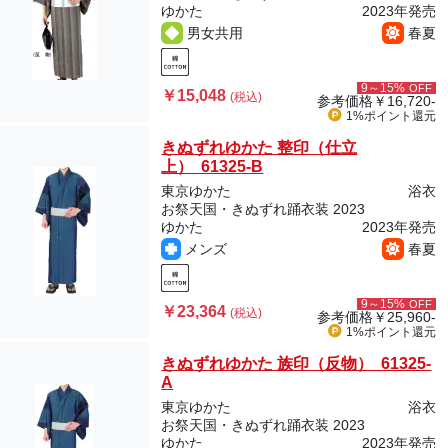
ゆかた
2023年発売
男女共用
春夏
9～15%
OFF
￥15,048
(税込)
参考価格
￥16,720-
1%ポイント
還元
きぬずれゆかた 整印（仕立
上） 61325-B
東京ゆかた
浴衣
お祭天国・きぬずれ踊衣装 2023
ゆかた
2023年発売
メンズ
春夏
9～15%
OFF
￥23,364
(税込)
参考価格
￥25,960-
1%ポイント
還元
きぬずれゆかた 族印（反物） 61325-
A
東京ゆかた
浴衣
お祭天国・きぬずれ踊衣装 2023
ゆかた
2023年発売