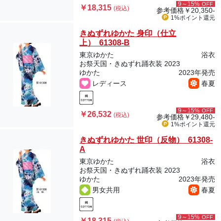
9～15%
OFF
￥18,315
(税込)
参考価格
￥20,350-
1%ポイント
還元
きぬずれゆかた 身印（仕立
上） 61308-B
東京ゆかた
浴衣
お祭天国・きぬずれ踊衣装 2023
ゆかた
2023年発売
レディース
春夏
9～15%
OFF
￥26,532
(税込)
参考価格
￥29,480-
1%ポイント
還元
きぬずれゆかた 世印（反物） 61308-
A
東京ゆかた
浴衣
お祭天国・きぬずれ踊衣装 2023
ゆかた
2023年発売
男女共用
春夏
9～15%
OFF
￥18,315