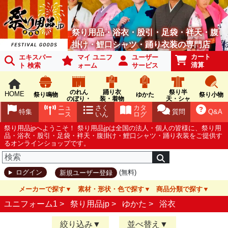
祭り用品・浴衣・股引・足袋・袢天・腹
掛け・鯉口シャツ・踊り衣装の専門店
カート
エキスパー
マイ ユニフ
ユーザー
清算
ト 検索
ォーム
サービス
のれん
踊り衣
祭り半
HOME
祭り鳴物
ゆかた
祭り小物
のぼり・
装・着物
天・シャ
旗
ツ
ニュ
さく
カタ
特集
質問
Q&A
ース
いん
ログ
祭り用品jpへようこそ！ 祭り用品jpは全国の法人・個人の皆様に、祭り用
品・浴衣・股引・足袋・袢天・腹掛け・鯉口シャツ・踊り衣装をご提供す
るオンラインショップです。
(無料)
ログイン
新規ユーザー登録
メーカーで探す
素材・形状・色で探す
商品分類で探す
ユニフォーム1 >
祭り用品jp
>
ゆかた
>
浴衣
絞り込み
並べ替え