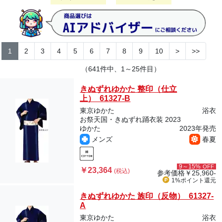
1
2
3
4
5
6
7
8
9
10
>
>>
（641件中、1～25件目）
きぬずれゆかた 整印（仕立
上） 61327-B
東京ゆかた
浴衣
お祭天国・きぬずれ踊衣装 2023
ゆかた
2023年発売
メンズ
春夏
9～15%
OFF
￥23,364
(税込)
参考価格
￥25,960-
1%ポイント
還元
きぬずれゆかた 族印（反物） 61327-
A
東京ゆかた
浴衣