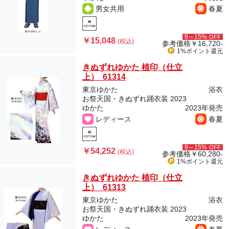
男女共用
春夏
9～15%
OFF
￥15,048
(税込)
参考価格
￥16,720-
1%ポイント
還元
きぬずれゆかた 植印（仕立
上） 61314
東京ゆかた
浴衣
お祭天国・きぬずれ踊衣装 2023
ゆかた
2023年発売
レディース
春夏
9～15%
OFF
￥54,252
(税込)
参考価格
￥60,280-
1%ポイント
還元
きぬずれゆかた 植印（仕立
上） 61313
東京ゆかた
浴衣
お祭天国・きぬずれ踊衣装 2023
ゆかた
2023年発売