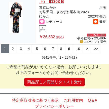
上） 61303-B
東京ゆかた
浴衣
お祭天国・きぬずれ踊衣装 2023
ゆかた
2023年発売
レディース
春夏
9～15%
OFF
￥26,532
(税込)
参考価格
￥29,480-
1%ポイント
還元
1
2
3
4
5
6
7
8
9
10
>
>>
（641件中、1～25件目）
ご希望の商品が見つからない場合、お探しいたします。
以下のフォームからお問い合わせください。
商品探し／商品リクエスト受付
特定商取引法に基づく表示
ご利用案内
Q＆A
プライバシーポリシー