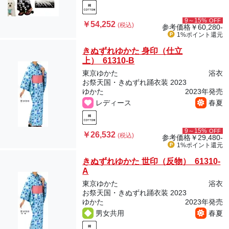
9～15%
OFF
￥54,252
(税込)
参考価格
￥60,280-
1%ポイント
還元
きぬずれゆかた 身印（仕立
上） 61310-B
東京ゆかた
浴衣
お祭天国・きぬずれ踊衣装 2023
ゆかた
2023年発売
レディース
春夏
9～15%
OFF
￥26,532
(税込)
参考価格
￥29,480-
1%ポイント
還元
きぬずれゆかた 世印（反物） 61310-
A
東京ゆかた
浴衣
お祭天国・きぬずれ踊衣装 2023
ゆかた
2023年発売
男女共用
春夏