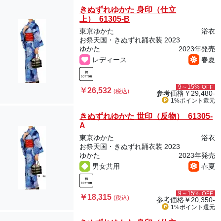
きぬずれゆかた 身印（仕立
上） 61305-B
東京ゆかた
浴衣
お祭天国・きぬずれ踊衣装 2023
ゆかた
2023年発売
レディース
春夏
9～15%
OFF
￥26,532
(税込)
参考価格
￥29,480-
1%ポイント
還元
きぬずれゆかた 世印（反物） 61305-
A
東京ゆかた
浴衣
お祭天国・きぬずれ踊衣装 2023
ゆかた
2023年発売
男女共用
春夏
9～15%
OFF
￥18,315
(税込)
参考価格
￥20,350-
1%ポイント
還元