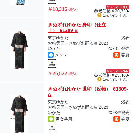
9～15%
OFF
￥18,315
(税込)
参考価格
￥20,350-
1%ポイント
還元
きぬずれゆかた 身印（仕立
上） 61309-B
東京ゆかた
浴衣
お祭天国・きぬずれ踊衣装 2023
ゆかた
2023年発売
メンズ
春夏
9～15%
OFF
￥26,532
(税込)
参考価格
￥29,480-
1%ポイント
還元
きぬずれゆかた 世印（反物） 61309-
A
東京ゆかた
浴衣
お祭天国・きぬずれ踊衣装 2023
ゆかた
2023年発売
男女共用
春夏