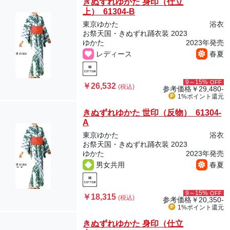
きぬずれゆかた 身印（仕立
上） 61304-B
東京ゆかた
浴衣
お祭天国・きぬずれ踊衣装 2023
ゆかた
2023年発売
レディース
春夏
9～15%
OFF
￥26,532
(税込)
参考価格
￥29,480-
1%ポイント
還元
きぬずれゆかた 世印（反物） 61304-
A
東京ゆかた
浴衣
お祭天国・きぬずれ踊衣装 2023
ゆかた
2023年発売
男女共用
春夏
9～15%
OFF
￥18,315
(税込)
参考価格
￥20,350-
1%ポイント
還元
きぬずれゆかた 身印（仕立