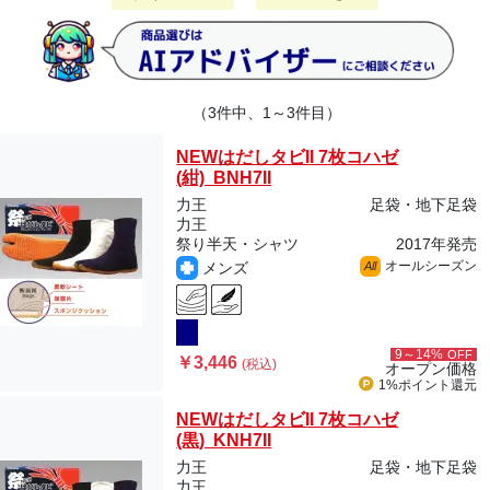
（3件中、1～3件目）
NEWはだしタビII 7枚コハゼ
(紺) BNH7II
力王
足袋・地下足袋
力王
祭り半天・シャツ
2017年発売
オールシーズン
メンズ
All
9～14%
OFF
￥3,446
(税込)
オープン価格
1%ポイント
還元
NEWはだしタビII 7枚コハゼ
(黒) KNH7II
力王
足袋・地下足袋
力王