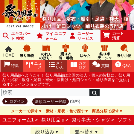
祭り用品・浴衣・股引・足袋・袢天・腹
掛け・鯉口シャツ・踊り衣装の専門店
カート
エキスパー
マイ ユニフ
ユーザー
清算
ト 検索
ォーム
サービス
のれん
踊り衣
祭り半
HOME
祭り鳴物
ゆかた
祭り小物
のぼり・
装・着物
天・シャ
旗
ツ
ニュ
さく
カタ
特集
質問
Q&A
ース
いん
ログ
祭り用品jpへようこそ！ 祭り用品jpは全国の法人・個人の皆様に、祭り用
品・浴衣・股引・足袋・袢天・腹掛け・鯉口シャツ・踊り衣装をご提供す
るオンラインショップです。
(無料)
ログイン
新規ユーザー登録
メーカーで探す
素材・形状・色で探す
商品分類で探す
ユニフォーム1 >
祭り用品jp
>
祭り半天・シャツ
>
ソフト
絞り込み
並べ替え