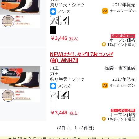
祭り半天・シャツ
2017年発売
オールシーズン
メンズ
All
9～14%
OFF
￥3,446
(税込)
オープン価格
1%ポイント
還元
NEWはだしタビII 7枚コハゼ
(白) WNH7II
力王
足袋・地下足袋
力王
祭り半天・シャツ
2017年発売
オールシーズン
メンズ
All
9～14%
OFF
￥3,446
(税込)
オープン価格
1%ポイント
還元
（3件中、1～3件目）