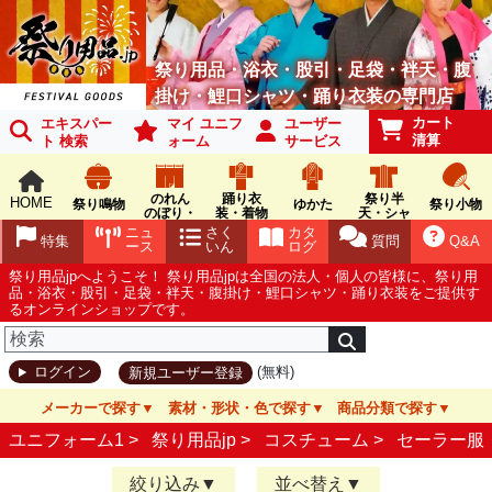
祭り用品・浴衣・股引・足袋・袢天・腹
掛け・鯉口シャツ・踊り衣装の専門店
カート
エキスパー
マイ ユニフ
ユーザー
清算
ト 検索
ォーム
サービス
のれん
踊り衣
祭り半
HOME
祭り鳴物
ゆかた
祭り小物
のぼり・
装・着物
天・シャ
旗
ツ
ニュ
さく
カタ
特集
質問
Q&A
ース
いん
ログ
祭り用品jpへようこそ！ 祭り用品jpは全国の法人・個人の皆様に、祭り用
品・浴衣・股引・足袋・袢天・腹掛け・鯉口シャツ・踊り衣装をご提供す
るオンラインショップです。
(無料)
ログイン
新規ユーザー登録
メーカーで探す
素材・形状・色で探す
商品分類で探す
ユニフォーム1 >
祭り用品jp
>
コスチューム
>
セーラー服
絞り込み
並べ替え