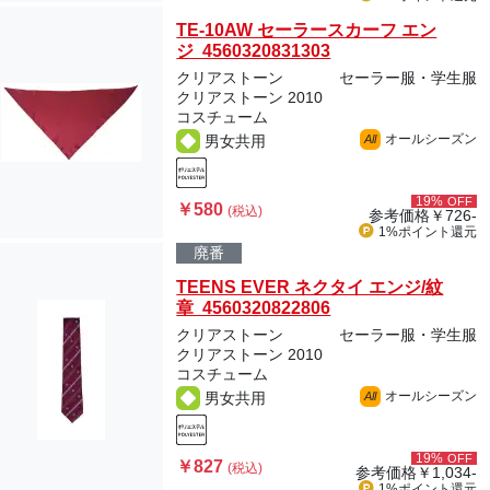
TE-10AW セーラースカーフ エン
ジ 4560320831303
クリアストーン
セーラー服・学生服
クリアストーン 2010
コスチューム
オールシーズン
男女共用
All
19%
OFF
￥580
(税込)
参考価格
￥726-
1%ポイント
還元
廃番
TEENS EVER ネクタイ エンジ/紋
章 4560320822806
クリアストーン
セーラー服・学生服
クリアストーン 2010
コスチューム
オールシーズン
男女共用
All
19%
OFF
￥827
(税込)
参考価格
￥1,034-
1%ポイント
還元