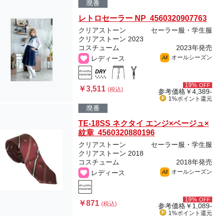
廃番
レトロセーラー NP 4560320907763
クリアストーン
セーラー服・学生服
クリアストーン 2023
コスチューム
2023年発売
オールシーズン
レディース
All
19%
OFF
￥3,511
(税込)
参考価格
￥4,389-
1%ポイント
還元
廃番
TE-18SS ネクタイ エンジ×ベージュ×
紋章 4560320880196
クリアストーン
セーラー服・学生服
クリアストーン 2018
コスチューム
2018年発売
オールシーズン
レディース
All
19%
OFF
￥871
(税込)
参考価格
￥1,089-
1%ポイント
還元