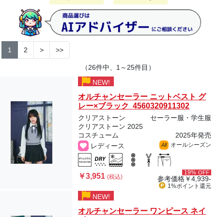
1
2
>
>>
（26件中、1～25件目）
NEW!
オルチャンセーラー ニットベスト グ
レー×ブラック 4560320911302
クリアストーン
セーラー服・学生服
クリアストーン 2025
コスチューム
2025年発売
オールシーズン
レディース
All
19%
OFF
￥3,951
(税込)
参考価格
￥4,939-
1%ポイント
還元
NEW!
オルチャンセーラー ワンピース ネイ