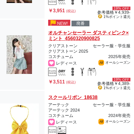
19%
OFF
￥3,951
(税込)
参考価格
￥4,939-
1%ポイント
還元
NEW!
廃番
オルチャンセーラー ダスティピンク×
ミント 4560320900825
クリアストーン
セーラー服・学生服
クリアストーン 2025
コスチューム
2025年発売
オールシーズン
レディース
All
19%
OFF
￥3,511
(税込)
参考価格
￥4,389-
1%ポイント
還元
スクールリボン 18638
アーテック
セーラー服・学生服
アーテック 2024
コスチューム
2024年発売
オールシーズン
レディース
All