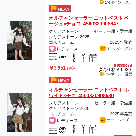
1%ポイント
還元
NEW!
オルチャンセーラー ニットベスト ベ
ージュ×チョコ 4560320908647
クリアストーン
セーラー服・学生服
クリアストーン 2025
コスチューム
2025年発売
オールシーズン
レディース
All
19%
OFF
￥3,951
(税込)
参考価格
￥4,939-
1%ポイント
還元
NEW!
オルチャンセーラー ニットベスト ホ
ワイト×モカ 4560320908630
クリアストーン
セーラー服・学生服
クリアストーン 2025
コスチューム
2025年発売
オールシーズン
レディース
All