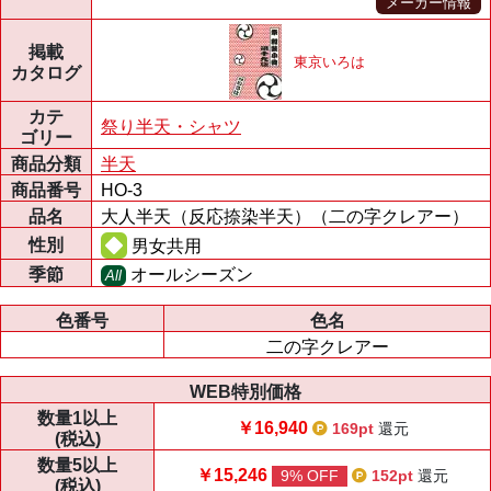
メーカー情報
掲載
東京いろは
カタログ
カテ
祭り半天・シャツ
ゴリー
商品分類
半天
商品番号
HO-3
品名
大人半天（反応捺染半天）（二の字クレアー）
性別
男女共用
季節
オールシーズン
All
色番号
色名
二の字クレアー
WEB特別価格
数量
1以上
￥16,940
169pt
還元
(税込)
数量
5以上
￥15,246
9% OFF
152pt
還元
(税込)