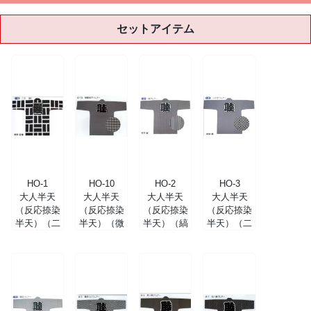
セットアイテム
HO-1
HO-10
HO-2
HO-3
大人半天
大人半天
大人半天
大人半天
（反応捺染
（反応捺染
（反応捺染
（反応捺染
半天）（二
半天）（微
半天）（縞
半天）（二
引）
塵格子クレ
クレアー）
の字クレア
アー）
ー）