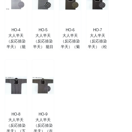
HO-4
HO-5
HO-6
HO-7
大人半天
大人半天
大人半天
大人半天
（反応捺染
（反応捺染
（反応捺染
（反応捺染
半天）（籠
半天） 籠目
半天）（菊
半天）（松
目クレア
（大）クレ
小紋クレア
川菱クレア
ー）
アー
ー）
ー）
HO-8
HO-9
大人半天
大人半天
（反応捺染
（反応捺染
半天）（五
半天）（吉