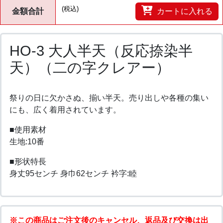
(税込)
金額合計
カートに入れる
HO-3 大人半天（反応捺染半
天）（二の字クレアー）
祭りの日に欠かさぬ、揃い半天。売り出しや各種の集い
にも、広く着用されています。
■使用素材
生地:10番
■形状特長
身丈95センチ 身巾62センチ 衿字:睦
※この商品はご注文後のキャンセル、返品及び交換は出