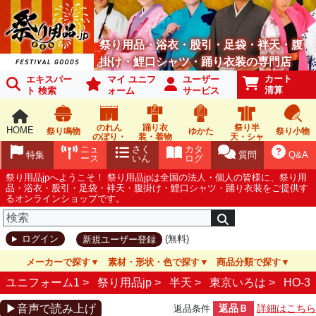
祭り用品・浴衣・股引・足袋・袢天・腹
掛け・鯉口シャツ・踊り衣装の専門店
カート
エキスパー
マイ ユニフ
ユーザー
清算
ト 検索
ォーム
サービス
のれん
踊り衣
祭り半
HOME
祭り鳴物
ゆかた
祭り小物
のぼり・
装・着物
天・シャ
旗
ツ
ニュ
さく
カタ
特集
質問
Q&A
ース
いん
ログ
祭り用品jpへようこそ！ 祭り用品jpは全国の法人・個人の皆様に、祭り用
品・浴衣・股引・足袋・袢天・腹掛け・鯉口シャツ・踊り衣装をご提供す
るオンラインショップです。
(無料)
ログイン
新規ユーザー登録
メーカーで探す
素材・形状・色で探す
商品分類で探す
ユニフォーム1 >
祭り用品jp
>
半天
>
東京いろは
>
HO-3
▶音声で読み上げ
返品Ｂ
詳細はこちら
返品条件