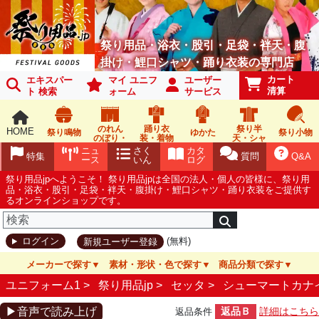
祭り用品・浴衣・股引・足袋・袢天・腹
掛け・鯉口シャツ・踊り衣装の専門店
カート
エキスパー
マイ ユニフ
ユーザー
清算
ト 検索
ォーム
サービス
のれん
踊り衣
祭り半
HOME
祭り鳴物
ゆかた
祭り小物
のぼり・
装・着物
天・シャ
旗
ツ
ニュ
さく
カタ
特集
質問
Q&A
ース
いん
ログ
祭り用品jpへようこそ！ 祭り用品jpは全国の法人・個人の皆様に、祭り用
品・浴衣・股引・足袋・袢天・腹掛け・鯉口シャツ・踊り衣装をご提供す
るオンラインショップです。
(無料)
ログイン
新規ユーザー登録
メーカーで探す
素材・形状・色で探す
商品分類で探す
ユニフォーム1 >
祭り用品jp
>
セッタ
>
シューマートカナ
▶音声で読み上げ
返品Ｂ
詳細はこちら
返品条件