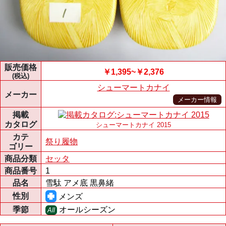
販売価格
￥1,395~￥2,376
(税込)
シューマートカナイ
メーカー
メーカー情報
掲載
カタログ
シューマートカナイ 2015
カテ
祭り履物
ゴリー
商品分類
セッタ
商品番号
1
品名
雪駄 アメ底 黒鼻緒
性別
メンズ
季節
オールシーズン
All