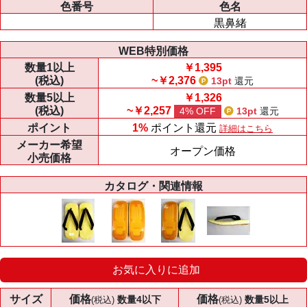
色番号
色名
黒鼻緒
WEB特別価格
数量
1以上
￥1,395
(税込)
~￥2,376
13pt
還元
数量
5以上
￥1,326
(税込)
~￥2,257
4% OFF
13pt
還元
ポイント
1%
ポイント還元
詳細はこちら
メーカー
希望
オープン価格
小売価格
カタログ・関連情報
お気に入りに追加
サイズ
価格
価格
数量4以下
数量5以上
(税込)
(税込)