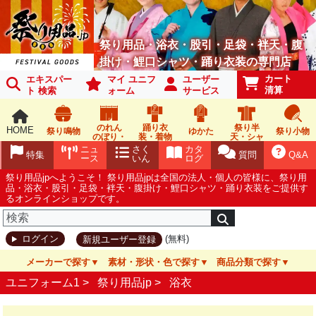
祭り用品・浴衣・股引・足袋・袢天・腹
掛け・鯉口シャツ・踊り衣装の専門店
カート
エキスパー
マイ ユニフ
ユーザー
清算
ト 検索
ォーム
サービス
のれん
踊り衣
祭り半
HOME
祭り鳴物
ゆかた
祭り小物
のぼり・
装・着物
天・シャ
旗
ツ
ニュ
さく
カタ
特集
質問
Q&A
ース
いん
ログ
祭り用品jpへようこそ！ 祭り用品jpは全国の法人・個人の皆様に、祭り用
品・浴衣・股引・足袋・袢天・腹掛け・鯉口シャツ・踊り衣装をご提供す
るオンラインショップです。
(無料)
ログイン
新規ユーザー登録
メーカーで探す
素材・形状・色で探す
商品分類で探す
ユニフォーム1 >
祭り用品jp
>
浴衣