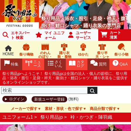
祭り用品・浴衣・股引・足袋・袢天・腹
掛け・鯉口シャツ・踊り衣装の専門店
カート
エキスパー
マイ ユニフ
ユーザー
清算
ト 検索
ォーム
サービス
のれん
踊り衣
祭り半
HOME
祭り鳴物
ゆかた
祭り小物
のぼり・
装・着物
天・シャ
旗
ツ
ニュ
さく
カタ
特集
質問
Q&A
ース
いん
ログ
祭り用品jpへようこそ！ 祭り用品jpは全国の法人・個人の皆様に、祭り用
品・浴衣・股引・足袋・袢天・腹掛け・鯉口シャツ・踊り衣装をご提供す
るオンラインショップです。
(無料)
ログイン
新規ユーザー登録
メーカーで探す
素材・形状・色で探す
商品分類で探す
ユニフォーム1 >
祭り用品jp
>
裃・かつぎ・陣羽織