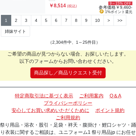
9～15%
OFF
￥8,514
(税込)
参考価格
￥9,460-
1%ポイント
還元
1
2
3
4
5
6
7
8
9
10
>
>>
姉妹サイト
（2,304件中、1～25件目）
ご希望の商品が見つからない場合、お探しいたします。
以下のフォームからお問い合わせください。
商品探し／商品リクエスト受付
特定商取引法に基づく表示
ご利用案内
Q＆A
プライバシーポリシー
安心してお買い求めいただくために
ポイント規約
ご利用規約
祭り用品・浴衣・股引・足袋・袢天・腹掛け・鯉口シャツ・踊
り衣装に関するご相談は、ユニフォーム1 祭り用品jp にお任せ