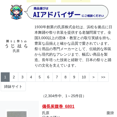
1930年創業の氏原株式会社は、浜松を拠点に日
本舞踊や祭り衣装を提供する老舗問屋です。全
国3,000以上の団体・教室との取引実績を持ち、
豊富な品揃えと確かな品質で愛されています。
祭り用品の専門メーカーとして、伝統的な和装
氏原
から現代的なアレンジまで、幅広い商品を製
造。長年培った技術と経験で、日本の祭りと踊
りの文化を支えています。
1
2
3
4
5
6
7
8
9
10
>
>>
姉妹サイト
（2,304件中、1～25件目）
備長炭腹巻 6801
氏原
腹掛