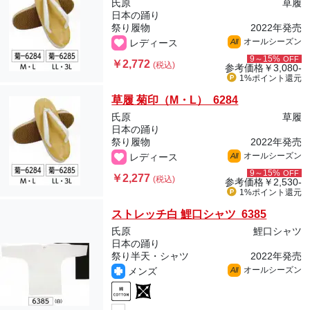
氏原
草履
日本の踊り
祭り履物
2022年発売
オールシーズン
レディース
All
9～15%
OFF
￥2,772
(税込)
参考価格
￥3,080-
1%ポイント
還元
草履 菊印（M・L） 6284
氏原
草履
日本の踊り
祭り履物
2022年発売
オールシーズン
レディース
All
9～15%
OFF
￥2,277
(税込)
参考価格
￥2,530-
1%ポイント
還元
ストレッチ白 鯉口シャツ 6385
氏原
鯉口シャツ
日本の踊り
祭り半天・シャツ
2022年発売
オールシーズン
メンズ
All