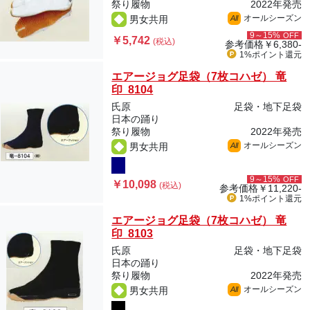
祭り履物
2022年発売
オールシーズン
男女共用
All
9～15%
OFF
￥5,742
(税込)
参考価格
￥6,380-
1%ポイント
還元
エアージョグ足袋（7枚コハゼ） 竜
印 8104
氏原
足袋・地下足袋
日本の踊り
祭り履物
2022年発売
オールシーズン
男女共用
All
9～15%
OFF
￥10,098
(税込)
参考価格
￥11,220-
1%ポイント
還元
エアージョグ足袋（7枚コハゼ） 竜
印 8103
氏原
足袋・地下足袋
日本の踊り
祭り履物
2022年発売
オールシーズン
男女共用
All