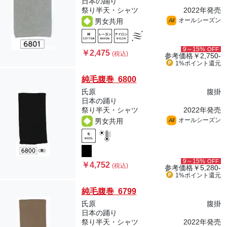
日本の踊り
祭り半天・シャツ
2022年発売
オールシーズン
男女共用
All
9～15%
OFF
￥2,475
(税込)
参考価格
￥2,750-
1%ポイント
還元
純毛腹巻 6800
氏原
腹掛
日本の踊り
祭り半天・シャツ
2022年発売
オールシーズン
男女共用
All
9～15%
OFF
￥4,752
(税込)
参考価格
￥5,280-
1%ポイント
還元
純毛腹巻 6799
氏原
腹掛
日本の踊り
祭り半天・シャツ
2022年発売