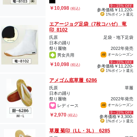
9～15%
OFF
￥10,098
(税込)
参考価格
￥11,220-
1%ポイント
還元
エアージョグ足袋（7枚コハゼ） 竜
印 8102
氏原
足袋・地下足袋
日本の踊り
祭り履物
2022年発売
オールシーズン
男女共用
All
9～15%
OFF
￥10,098
(税込)
参考価格
￥11,220-
1%ポイント
還元
アメゴム底草履 6286
氏原
草履
日本の踊り
祭り履物
2022年発売
オールシーズン
レディース
All
9～15%
OFF
￥2,970
(税込)
参考価格
￥3,300-
1%ポイント
還元
草履 菊印（LL・3L） 6285