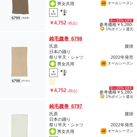
オールシーズン
男女共用
All
9～15%
OFF
￥4,752
(税込)
参考価格
￥5,280-
1%ポイント
還元
純毛腹巻 6798
氏原
腹掛
日本の踊り
祭り半天・シャツ
2022年発売
オールシーズン
男女共用
All
9～15%
OFF
￥4,752
(税込)
参考価格
￥5,280-
1%ポイント
還元
純毛腹巻 6797
氏原
腹掛
日本の踊り
祭り半天・シャツ
2022年発売
オールシーズン
男女共用
All