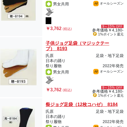
オールシーズン
男女共用
All
9～15%
OFF
￥3,762
(税込)
参考価格
￥4,180-
1%ポイント
還元
子供ジョグ足袋（マジックテー
プ） 8193
氏原
足袋・地下足袋
日本の踊り
祭り履物
2022年発売
オールシーズン
男女共用
All
9～15%
OFF
￥3,762
(税込)
参考価格
￥4,180-
1%ポイント
還元
祭ジョグ足袋（12枚コハゼ） 8184
氏原
足袋・地下足袋
日本の踊り
祭り履物
2022年発売