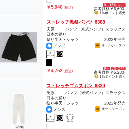
9～15%
OFF
￥5,940
(税込)
参考価格
￥6,600-
1%ポイント
還元
ストレッチ黒祭パンツ 6388
氏原
パンツ（米式パンツ）スラックス
日本の踊り
祭り半天・シャツ
2022年発売
オールシーズン
メンズ
All
9～15%
OFF
￥4,752
(税込)
参考価格
￥5,280-
1%ポイント
還元
ストレッチゴムズボン 6330
氏原
パンツ（米式パンツ）スラックス
日本の踊り
祭り半天・シャツ
2022年発売
オールシーズン
メンズ
All