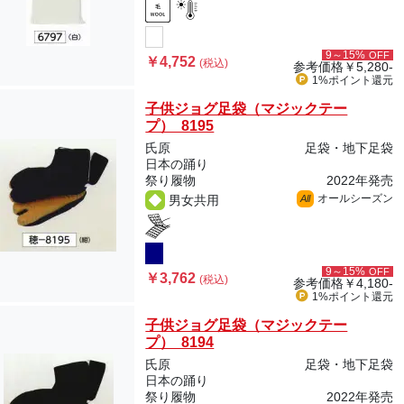
9～15%
OFF
￥4,752
(税込)
参考価格
￥5,280-
1%ポイント
還元
子供ジョグ足袋（マジックテー
プ） 8195
氏原
足袋・地下足袋
日本の踊り
祭り履物
2022年発売
オールシーズン
男女共用
All
9～15%
OFF
￥3,762
(税込)
参考価格
￥4,180-
1%ポイント
還元
子供ジョグ足袋（マジックテー
プ） 8194
氏原
足袋・地下足袋
日本の踊り
祭り履物
2022年発売