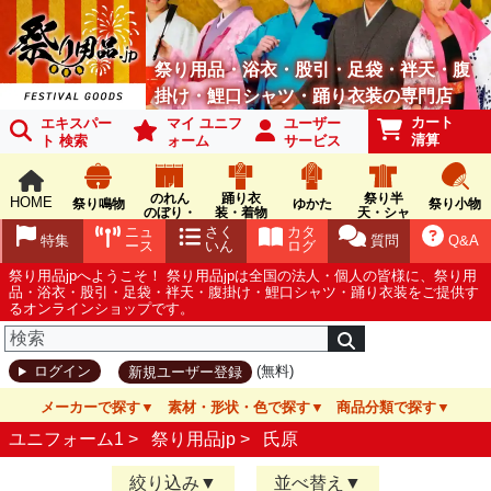
祭り用品・浴衣・股引・足袋・袢天・腹
掛け・鯉口シャツ・踊り衣装の専門店
カート
エキスパー
マイ ユニフ
ユーザー
清算
ト 検索
ォーム
サービス
のれん
踊り衣
祭り半
HOME
祭り鳴物
ゆかた
祭り小物
のぼり・
装・着物
天・シャ
旗
ツ
ニュ
さく
カタ
特集
質問
Q&A
ース
いん
ログ
祭り用品jpへようこそ！ 祭り用品jpは全国の法人・個人の皆様に、祭り用
品・浴衣・股引・足袋・袢天・腹掛け・鯉口シャツ・踊り衣装をご提供す
るオンラインショップです。
(無料)
ログイン
新規ユーザー登録
メーカーで探す
素材・形状・色で探す
商品分類で探す
ユニフォーム1 >
祭り用品jp
>
氏原
絞り込み
並べ替え