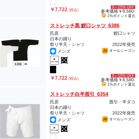
9～15%
OFF
￥7,722
(税込)
参考価格
￥8,580-
1%ポイント
還元
ストレッチ黒 鯉口シャツ 6386
氏原
鯉口シャツ
日本の踊り
祭り半天・シャツ
2022年発売
オールシーズン
メンズ
All
9～15%
OFF
￥7,722
(税込)
参考価格
￥8,580-
1%ポイント
還元
ストレッチ白半股引 6354
氏原
股引・半ダコ
日本の踊り
祭り半天・シャツ
2022年発売
オールシーズン
メンズ
All