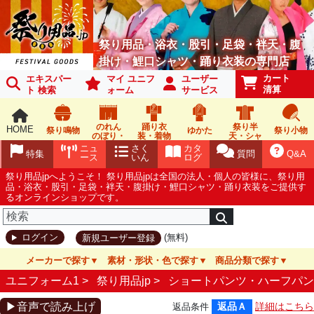
祭り用品・浴衣・股引・足袋・袢天・腹
掛け・鯉口シャツ・踊り衣装の専門店
カート
エキスパー
マイ ユニフ
ユーザー
清算
ト 検索
ォーム
サービス
のれん
踊り衣
祭り半
HOME
祭り鳴物
ゆかた
祭り小物
のぼり・
装・着物
天・シャ
旗
ツ
ニュ
さく
カタ
特集
質問
Q&A
ース
いん
ログ
祭り用品jpへようこそ！ 祭り用品jpは全国の法人・個人の皆様に、祭り用
品・浴衣・股引・足袋・袢天・腹掛け・鯉口シャツ・踊り衣装をご提供す
るオンラインショップです。
(無料)
ログイン
新規ユーザー登録
メーカーで探す
素材・形状・色で探す
商品分類で探す
ユニフォーム1 >
祭り用品jp
>
ショートパンツ・ハーフパン
▶音声で読み上げ
返品Ａ
詳細はこちら
返品条件