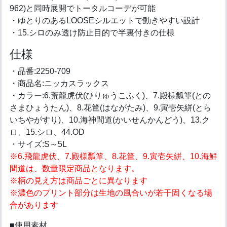
962)と同時展開でトータルコーデが可能
・ゆとりのあるLOOSEシルエットで動きやすい設計
・15.シロのみ透け防止目的で半裏付きの仕様
仕様
・品番:2250-709
・商品名:ニッカスラックス
・カラー:6.荒龍虎伏(ひりゅうこふく)、7.殿様瓢箪(との
さまひょうたん)、8.花筐(はながたみ)、9.寅壱矢絣(とら
いちやがすり)、10.海神間道(かいせんかんどう)、13.ク
ロ、15.シロ、44.OD
・サイズ:S～5L
※6.飛龍虎伏、7.殿様瓢箪、8.花筐、9.寅壱矢絣、10.海鮮
間道は、数量限定商品となります。
※柄の見え方は商品ごとに異なります
※濃色のプリント部分は生地の風合いが若干固くなる場
合があります
■使用素材