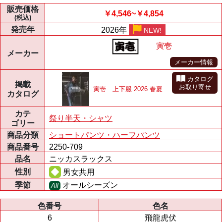
販売価格
￥4,546~￥4,854
(税込)
発売年
2026年
NEW!
寅壱
メーカー
メーカー情報
カタログ
掲載
お取り寄せ
寅壱 上下服 2026 春夏
カタログ
カテ
祭り半天・シャツ
ゴリー
商品分類
ショートパンツ・ハーフパンツ
商品番号
2250-709
品名
ニッカスラックス
性別
男女共用
季節
オールシーズン
All
色番号
色名
6
飛龍虎伏