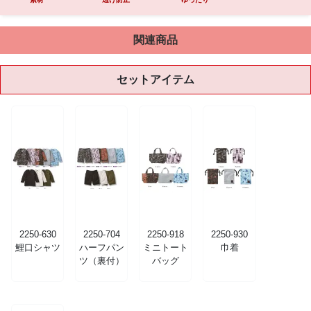
関連商品
セットアイテム
2250-630
2250-704
2250-918
2250-930
鯉口シャツ
ハーフパン
ミニトート
巾着
ツ（裏付）
バッグ