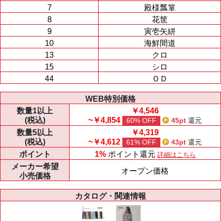
7
殿様瓢箪
8
花筐
9
寅壱矢絣
10
海鮮間道
13
クロ
15
シロ
44
ＯＤ
WEB特別価格
数量
1以上
￥4,546
(税込)
~￥4,854
60% OFF
45pt
還元
数量
5以上
￥4,319
(税込)
~￥4,612
61% OFF
43pt
還元
ポイント
1%
ポイント還元
詳細はこちら
メーカー
希望
オープン価格
小売価格
カタログ・関連情報