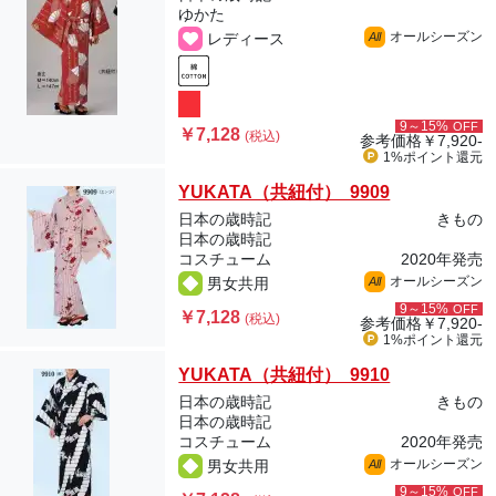
ゆかた
オールシーズン
レディース
All
9～15%
OFF
￥7,128
(税込)
参考価格
￥7,920-
1%ポイント
還元
YUKATA（共紐付） 9909
日本の歳時記
きもの
日本の歳時記
コスチューム
2020年発売
オールシーズン
男女共用
All
9～15%
OFF
￥7,128
(税込)
参考価格
￥7,920-
1%ポイント
還元
YUKATA（共紐付） 9910
日本の歳時記
きもの
日本の歳時記
コスチューム
2020年発売
オールシーズン
男女共用
All
9～15%
OFF