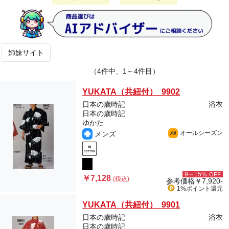
姉妹サイト
（4件中、1～4件目）
YUKATA（共紐付） 9902
日本の歳時記
浴衣
日本の歳時記
ゆかた
オールシーズン
メンズ
All
9～15%
OFF
￥7,128
(税込)
参考価格
￥7,920-
1%ポイント
還元
YUKATA（共紐付） 9901
日本の歳時記
浴衣
日本の歳時記