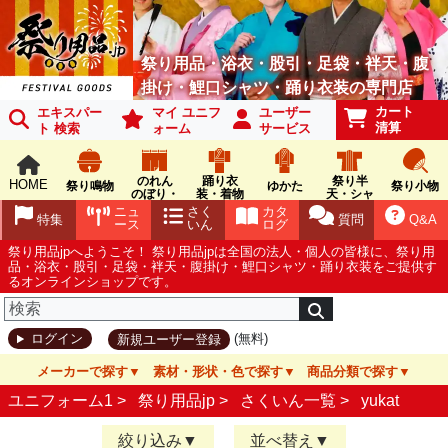
祭り用品・浴衣・股引・足袋・袢天・腹
掛け・鯉口シャツ・踊り衣装の専門店
カート
エキスパー
マイ ユニフ
ユーザー
清算
ト 検索
ォーム
サービス
のれん
踊り衣
祭り半
HOME
祭り鳴物
ゆかた
祭り小物
のぼり・
装・着物
天・シャ
旗
ツ
ニュ
さく
カタ
特集
質問
Q&A
ース
いん
ログ
祭り用品jpへようこそ！ 祭り用品jpは全国の法人・個人の皆様に、祭り用
品・浴衣・股引・足袋・袢天・腹掛け・鯉口シャツ・踊り衣装をご提供す
るオンラインショップです。
(無料)
ログイン
新規ユーザー登録
メーカーで探す
素材・形状・色で探す
商品分類で探す
ユニフォーム1 >
祭り用品jp
>
さくいん一覧
>
yukat
絞り込み
並べ替え