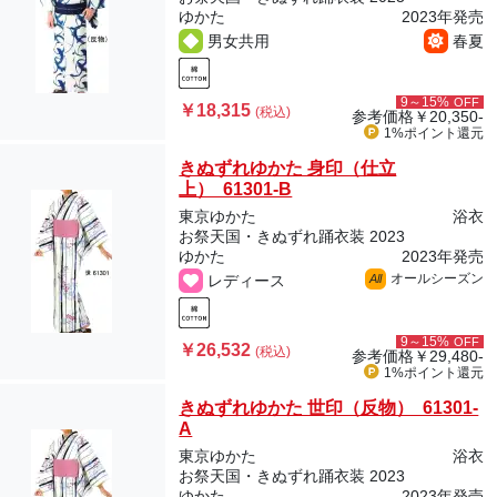
ゆかた
2023年発売
男女共用
春夏
9～15%
OFF
￥18,315
(税込)
参考価格
￥20,350-
1%ポイント
還元
きぬずれゆかた 身印（仕立
上） 61301-B
東京ゆかた
浴衣
お祭天国・きぬずれ踊衣装 2023
ゆかた
2023年発売
オールシーズン
レディース
All
9～15%
OFF
￥26,532
(税込)
参考価格
￥29,480-
1%ポイント
還元
きぬずれゆかた 世印（反物） 61301-
A
東京ゆかた
浴衣
お祭天国・きぬずれ踊衣装 2023
ゆかた
2023年発売