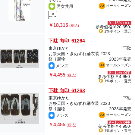
オールシーズン
男女共用
All
9～15%
OFF
￥18,315
(税込)
参考価格
￥20,350-
1%ポイント
還元
下駄 向印 61264
東京ゆかた
下駄
お祭天国・きぬずれ踊衣装 2023
祭り履物
2023年発売
オールシーズン
メンズ
All
9～15%
OFF
￥4,455
(税込)
参考価格
￥4,950-
1%ポイント
還元
下駄 向印 61263
東京ゆかた
下駄
お祭天国・きぬずれ踊衣装 2023
祭り履物
2023年発売
オールシーズン
メンズ
All
9～15%
OFF
￥4,455
(税込)
参考価格
￥4,950-
1%ポイント
還元