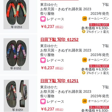
東京ゆかた
下駄
お祭天国・きぬずれ踊衣装 2023
祭り履物
2023年発売
オールシーズン
レディース
All
9～15%
OFF
￥6,237
(税込)
参考価格
￥6,930-
1%ポイント
還元
日田下駄 写印 61252
東京ゆかた
下駄
お祭天国・きぬずれ踊衣装 2023
祭り履物
2023年発売
オールシーズン
レディース
All
9～15%
OFF
￥6,237
(税込)
参考価格
￥6,930-
1%ポイント
還元
日田下駄 写印 61251
東京ゆかた
下駄
お祭天国・きぬずれ踊衣装 2023
祭り履物
2023年発売
オールシーズン
レディース
All
9～15%
OFF
￥6,237
(税込)
参考価格
￥6,930-