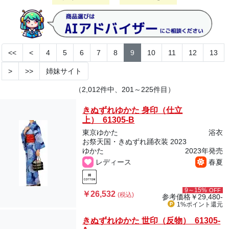
<<
<
4
5
6
7
8
9
10
11
12
13
>
>>
姉妹サイト
（2,012件中、201～225件目）
きぬずれゆかた 身印（仕立
上） 61305-B
東京ゆかた
浴衣
お祭天国・きぬずれ踊衣装 2023
ゆかた
2023年発売
レディース
春夏
9～15%
OFF
￥26,532
(税込)
参考価格
￥29,480-
1%ポイント
還元
きぬずれゆかた 世印（反物） 61305-