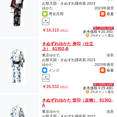
お祭天国・きぬずれ踊衣装 2023
ゆかた
2023年発売
男女共用
春夏
9～15%
OFF
￥18,315
(税込)
参考価格
￥20,350-
1%ポイント
還元
きぬずれゆかた 身印（仕立
上） 61302-B
東京ゆかた
浴衣
お祭天国・きぬずれ踊衣装 2023
ゆかた
2023年発売
メンズ
春夏
9～15%
OFF
￥26,532
(税込)
参考価格
￥29,480-
1%ポイント
還元
きぬずれゆかた 世印（反物） 61302-
A
東京ゆかた
浴衣
お祭天国・きぬずれ踊衣装 2023