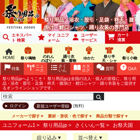
祭り用品・浴衣・股引・足袋・袢天・腹
掛け・鯉口シャツ・踊り衣装の専門店
カート
エキスパー
マイ ユニフ
ユーザー
清算
ト 検索
ォーム
サービス
のれん
踊り衣
祭り半
HOME
祭り鳴物
ゆかた
祭り小物
のぼり・
装・着物
天・シャ
旗
ツ
ニュ
さく
カタ
特集
質問
Q&A
ース
いん
ログ
祭り用品jpへようこそ！ 祭り用品jpは全国の法人・個人の皆様に、祭り用
品・浴衣・股引・足袋・袢天・腹掛け・鯉口シャツ・踊り衣装をご提供す
るオンラインショップです。
(無料)
ログイン
新規ユーザー登録
メーカーで探す
素材・形状・色で探す
商品分類で探す
ユニフォーム1 >
祭り用品jp
>
さくいん一覧
>
お祭天国
絞り込み
並べ替え