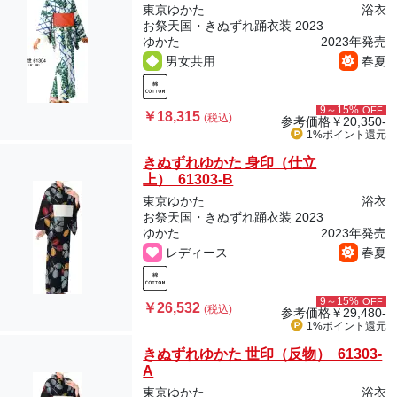
東京ゆかた
浴衣
お祭天国・きぬずれ踊衣装 2023
ゆかた
2023年発売
男女共用
春夏
9～15%
OFF
￥18,315
(税込)
参考価格
￥20,350-
1%ポイント
還元
きぬずれゆかた 身印（仕立
上） 61303-B
東京ゆかた
浴衣
お祭天国・きぬずれ踊衣装 2023
ゆかた
2023年発売
レディース
春夏
9～15%
OFF
￥26,532
(税込)
参考価格
￥29,480-
1%ポイント
還元
きぬずれゆかた 世印（反物） 61303-
A
東京ゆかた
浴衣