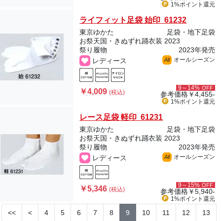
1%ポイント
還元
ライフィット足袋 始印 61232
東京ゆかた
足袋・地下足袋
お祭天国・きぬずれ踊衣装 2023
祭り履物
2023年発売
オールシーズン
レディース
All
9～14%
OFF
￥4,009
(税込)
参考価格
￥4,455-
1%ポイント
還元
レース足袋 軽印 61231
東京ゆかた
足袋・地下足袋
お祭天国・きぬずれ踊衣装 2023
祭り履物
2023年発売
オールシーズン
レディース
All
9～15%
OFF
￥5,346
(税込)
参考価格
￥5,940-
1%ポイント
還元
<<
<
4
5
6
7
8
9
10
11
12
13