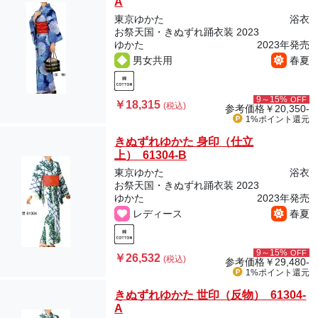
A
東京ゆかた
浴衣
お祭天国・きぬずれ踊衣装 2023
ゆかた
2023年発売
男女共用
春夏
9～15%
OFF
￥18,315
(税込)
参考価格
￥20,350-
1%ポイント
還元
きぬずれゆかた 身印（仕立
上） 61304-B
東京ゆかた
浴衣
お祭天国・きぬずれ踊衣装 2023
ゆかた
2023年発売
レディース
春夏
9～15%
OFF
￥26,532
(税込)
参考価格
￥29,480-
1%ポイント
還元
きぬずれゆかた 世印（反物） 61304-
A