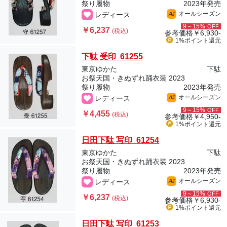
祭り履物
2023年発売
オールシーズン
レディース
All
9～15%
OFF
￥6,237
(税込)
参考価格
￥6,930-
1%ポイント
還元
下駄 受印 61255
東京ゆかた
下駄
お祭天国・きぬずれ踊衣装 2023
祭り履物
2023年発売
オールシーズン
レディース
All
9～15%
OFF
￥4,455
(税込)
参考価格
￥4,950-
1%ポイント
還元
日田下駄 写印 61254
東京ゆかた
下駄
お祭天国・きぬずれ踊衣装 2023
祭り履物
2023年発売
オールシーズン
レディース
All
9～15%
OFF
￥6,237
(税込)
参考価格
￥6,930-
1%ポイント
還元
日田下駄 写印 61253