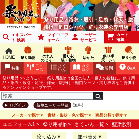
祭り用品・浴衣・股引・足袋・袢天・腹
掛け・鯉口シャツ・踊り衣装の専門店
カート
エキスパー
マイ ユニフ
ユーザー
清算
ト 検索
ォーム
サービス
のれん
踊り衣
祭り半
HOME
祭り鳴物
ゆかた
祭り小物
のぼり・
装・着物
天・シャ
旗
ツ
ニュ
さく
カタ
特集
質問
Q&A
ース
いん
ログ
祭り用品jpへようこそ！ 祭り用品jpは全国の法人・個人の皆様に、祭り用
品・浴衣・股引・足袋・袢天・腹掛け・鯉口シャツ・踊り衣装をご提供す
るオンラインショップです。
(無料)
ログイン
新規ユーザー登録
メーカーで探す
素材・形状・色で探す
商品分類で探す
ユニフォーム1 >
祭り用品jp
>
さくいん一覧
>
藍染股引
絞り込み
並べ替え