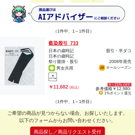
（1件中、1～1件目）
藍染股引 733
日本の歳時記
股引・半ダコ
日本の歳時記
祭り腹掛・股引
2008年発売
オールシーズン
男女共用
All
9～15%
OFF
￥11,682
(税込)
参考価格
￥12,980-
1%ポイント
還元
（1件中、1～1件目）
ご希望の商品が見つからない場合、お探しいたします。
以下のフォームからお問い合わせください。
商品探し／商品リクエスト受付