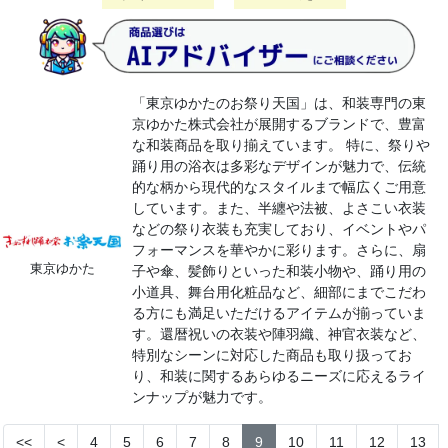
「東京ゆかたのお祭り天国」は、和装専門の東
京ゆかた株式会社が展開するブランドで、豊富
な和装商品を取り揃えています。 特に、祭りや
踊り用の浴衣は多彩なデザインが魅力で、伝統
的な柄から現代的なスタイルまで幅広くご用意
しています。​また、半纏や法被、よさこい衣装
などの祭り衣装も充実しており、イベントやパ
フォーマンスを華やかに彩ります。​さらに、扇
東京ゆかた
子や傘、髪飾りといった和装小物や、踊り用の
小道具、舞台用化粧品など、細部にまでこだわ
る方にも満足いただけるアイテムが揃っていま
す。​還暦祝いの衣装や陣羽織、神官衣装など、
特別なシーンに対応した商品も取り扱ってお
り、和装に関するあらゆるニーズに応えるライ
ンナップが魅力です。
<<
<
4
5
6
7
8
9
10
11
12
13