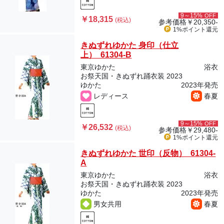
9～15%
OFF
￥18,315
(税込)
参考価格
￥20,350-
1%ポイント
還元
きぬずれゆかた 身印（仕立
上） 61304-B
東京ゆかた
浴衣
お祭天国・きぬずれ踊衣装 2023
ゆかた
2023年発売
レディース
春夏
9～15%
OFF
￥26,532
(税込)
参考価格
￥29,480-
1%ポイント
還元
きぬずれゆかた 世印（反物） 61304-
A
東京ゆかた
浴衣
お祭天国・きぬずれ踊衣装 2023
ゆかた
2023年発売
男女共用
春夏