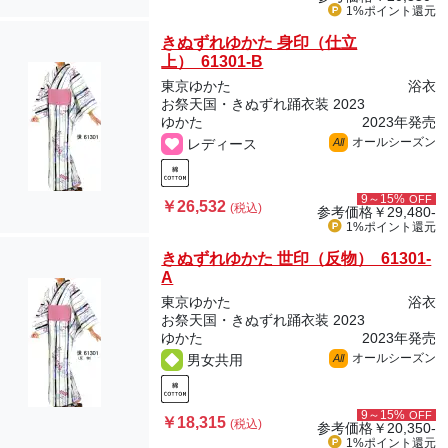
1%ポイント
還元
きぬずれゆかた 身印（仕立
上） 61301-B
東京ゆかた
浴衣
お祭天国・きぬずれ踊衣装 2023
ゆかた
2023年発売
オールシーズン
レディース
All
9～15%
OFF
￥26,532
(税込)
参考価格
￥29,480-
1%ポイント
還元
きぬずれゆかた 世印（反物） 61301-
A
東京ゆかた
浴衣
お祭天国・きぬずれ踊衣装 2023
ゆかた
2023年発売
オールシーズン
男女共用
All
9～15%
OFF
￥18,315
(税込)
参考価格
￥20,350-
1%ポイント
還元