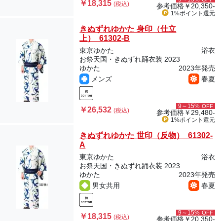
￥18,315
(税込)
参考価格
￥20,350-
1%ポイント
還元
きぬずれゆかた 身印（仕立
上） 61302-B
東京ゆかた
浴衣
お祭天国・きぬずれ踊衣装 2023
ゆかた
2023年発売
メンズ
春夏
9～15%
OFF
￥26,532
(税込)
参考価格
￥29,480-
1%ポイント
還元
きぬずれゆかた 世印（反物） 61302-
A
東京ゆかた
浴衣
お祭天国・きぬずれ踊衣装 2023
ゆかた
2023年発売
男女共用
春夏
9～15%
OFF
￥18,315
(税込)
参考価格
￥20,350-