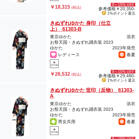
9～15%
OFF
￥18,315
(税込)
参考価格
￥20,350-
1%ポイント
還元
きぬずれゆかた 身印（仕立
上） 61303-B
東京ゆかた
浴衣
お祭天国・きぬずれ踊衣装 2023
ゆかた
2023年発売
レディース
春夏
9～15%
OFF
￥26,532
(税込)
参考価格
￥29,480-
1%ポイント
還元
きぬずれゆかた 世印（反物） 61303-
A
東京ゆかた
浴衣
お祭天国・きぬずれ踊衣装 2023
ゆかた
2023年発売
男女共用
春夏
9～15%
OFF