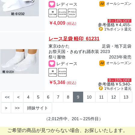
オールシーズン
レディース
All
9～14%
OFF
￥4,009
(税込)
参考価格
￥4,455-
1%ポイント
還元
レース足袋 軽印 61231
東京ゆかた
足袋・地下足袋
お祭天国・きぬずれ踊衣装 2023
祭り履物
2023年発売
オールシーズン
レディース
All
9～15%
OFF
￥5,346
(税込)
参考価格
￥5,940-
1%ポイント
還元
<<
<
4
5
6
7
8
9
10
11
12
13
>
>>
姉妹サイト
（2,012件中、201～225件目）
ご希望の商品が見つからない場合、お探しいたします。