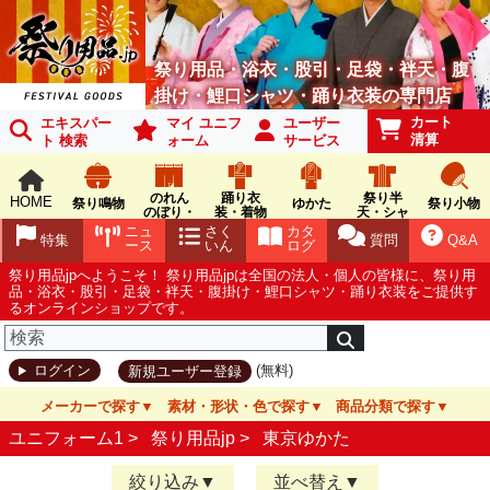
祭り用品・浴衣・股引・足袋・袢天・腹
掛け・鯉口シャツ・踊り衣装の専門店
カート
エキスパー
マイ ユニフ
ユーザー
清算
ト 検索
ォーム
サービス
のれん
踊り衣
祭り半
HOME
祭り鳴物
ゆかた
祭り小物
のぼり・
装・着物
天・シャ
旗
ツ
ニュ
さく
カタ
特集
質問
Q&A
ース
いん
ログ
祭り用品jpへようこそ！ 祭り用品jpは全国の法人・個人の皆様に、祭り用
品・浴衣・股引・足袋・袢天・腹掛け・鯉口シャツ・踊り衣装をご提供す
るオンラインショップです。
(無料)
ログイン
新規ユーザー登録
メーカーで探す
素材・形状・色で探す
商品分類で探す
ユニフォーム1 >
祭り用品jp
>
東京ゆかた
絞り込み
並べ替え