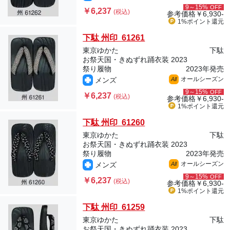
9～15%
OFF
￥6,237
(税込)
参考価格
￥6,930-
1%ポイント
還元
下駄 州印 61261
東京ゆかた
下駄
お祭天国・きぬずれ踊衣装 2023
祭り履物
2023年発売
オールシーズン
メンズ
All
9～15%
OFF
￥6,237
(税込)
参考価格
￥6,930-
1%ポイント
還元
下駄 州印 61260
東京ゆかた
下駄
お祭天国・きぬずれ踊衣装 2023
祭り履物
2023年発売
オールシーズン
メンズ
All
9～15%
OFF
￥6,237
(税込)
参考価格
￥6,930-
1%ポイント
還元
下駄 州印 61259
東京ゆかた
下駄
お祭天国・きぬずれ踊衣装 2023