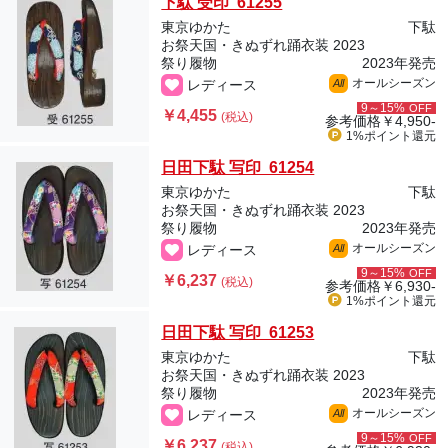
下駄 受印 61255
東京ゆかた
下駄
お祭天国・きぬずれ踊衣装 2023
祭り履物
2023年発売
オールシーズン
レディース
All
9～15%
OFF
￥4,455
(税込)
参考価格
￥4,950-
1%ポイント
還元
日田下駄 写印 61254
東京ゆかた
下駄
お祭天国・きぬずれ踊衣装 2023
祭り履物
2023年発売
オールシーズン
レディース
All
9～15%
OFF
￥6,237
(税込)
参考価格
￥6,930-
1%ポイント
還元
日田下駄 写印 61253
東京ゆかた
下駄
お祭天国・きぬずれ踊衣装 2023
祭り履物
2023年発売
オールシーズン
レディース
All
9～15%
OFF
￥6,237
(税込)