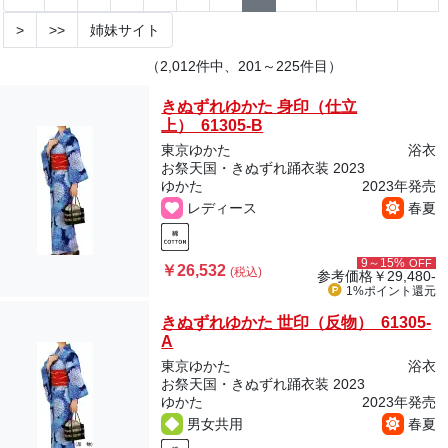
>
>>
姉妹サイト
（2,012件中、201～225件目）
きぬずれゆかた 身印（仕立
上） 61305-B
東京ゆかた
浴衣
お祭天国・きぬずれ踊衣装 2023
ゆかた
2023年発売
レディース
春夏
9～15%
OFF
￥26,532
(税込)
参考価格
￥29,480-
1%ポイント
還元
きぬずれゆかた 世印（反物） 61305-
A
東京ゆかた
浴衣
お祭天国・きぬずれ踊衣装 2023
ゆかた
2023年発売
男女共用
春夏