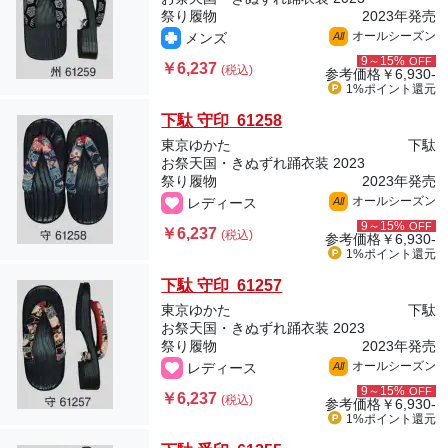
祭り履物
2023年発売
オールシーズン
メンズ
All
9～15%
OFF
￥6,237
(税込)
参考価格
￥6,930-
1%ポイント
還元
下駄 守印 61258
東京ゆかた
下駄
お祭天国・きぬずれ踊衣装 2023
祭り履物
2023年発売
オールシーズン
レディース
All
9～15%
OFF
￥6,237
(税込)
参考価格
￥6,930-
1%ポイント
還元
下駄 守印 61257
東京ゆかた
下駄
お祭天国・きぬずれ踊衣装 2023
祭り履物
2023年発売
オールシーズン
レディース
All
9～15%
OFF
￥6,237
(税込)
参考価格
￥6,930-
1%ポイント
還元