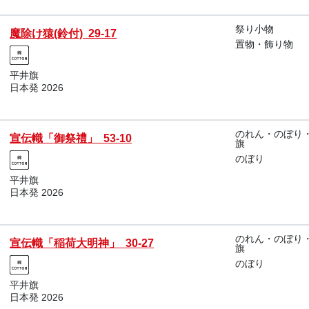
祭り小物
魔除け猿(鈴付) 29-17
置物・飾り物
平井旗
日本発 2026
のれん・のぼり
宣伝幟「御祭禮」 53-10
旗
のぼり
平井旗
日本発 2026
のれん・のぼり
宣伝幟「稲荷大明神」 30-27
旗
のぼり
平井旗
日本発 2026