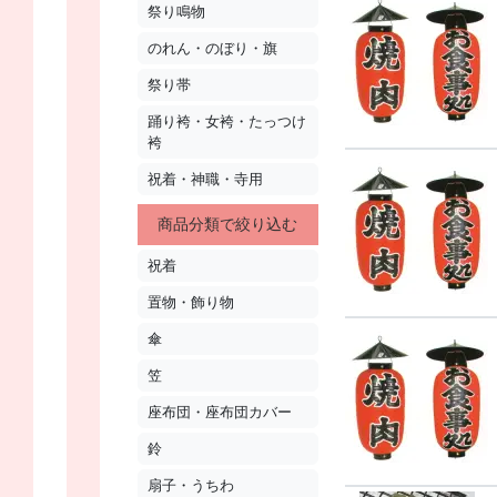
祭り鳴物
のれん・のぼり・旗
祭り帯
踊り袴・女袴・たっつけ
袴
祝着・神職・寺用
商品分類で絞り込む
祝着
置物・飾り物
傘
笠
座布団・座布団カバー
鈴
扇子・うちわ