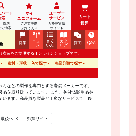
スパート
ユーザー
マイ
カート
検索
サービス
ユニフォーム
精算
・性別
お客様情報
ご注文履歴
どで検索
ポイント
お気に入り
ニュ
さく
カタ
特集
質問
Q&A
物
ース
いん
ログ
踊り衣装をご提供するオンラインショップです。
素材・形状・色で探す
商品分類で探す
れんなどの製作を専門とする老舗メーカーです。
製品を取り扱っています。 また、神社仏閣用品や
ています。高品質な製品と丁寧なサービスで、多
最後へ
>>
姉妹サイト