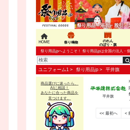
祭り用品・浴衣・股引・
のれん
HOME
祭り鳴物
のぼり・旗
祭り用品jpへようこそ！ 祭り用品jpは全国の法
ユニフォーム1 >
祭り用品jp
>
平井旗
商品選びに迷ったら、
AIに相談！
あなたに合った商品を
平井旗
見つけます。
<<
最初へ
<