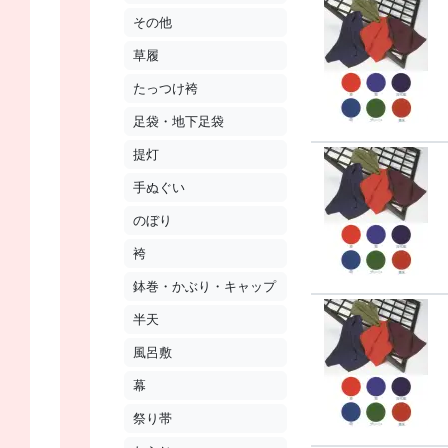
その他
草履
たっつけ袴
足袋・地下足袋
提灯
手ぬぐい
のぼり
袴
鉢巻・かぶり・キャップ
半天
風呂敷
幕
祭り帯