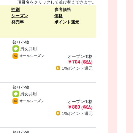
項目名をクリックして並び替えできます。
性別
参考価格
シーズン
価格
発売年
ポイント還元
祭り小物
男女共用
オールシーズン
All
オープン価格
￥704
(税込)
1%ポイント
還元
祭り小物
男女共用
オールシーズン
All
オープン価格
￥880
(税込)
1%ポイント
還元
祭り小物