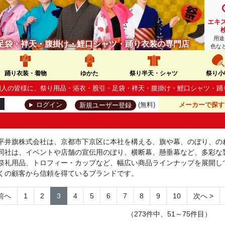
エキ
用途
足袋・袢天・腹掛け・鯉口シャツ・踊り衣装の専門店
色な
踊り衣装・着物
ゆかた
祭り半天・シャツ
祭り小
人・個人の皆様に、祭り用品・浴衣・股引・足袋・袢天・腹掛け・鯉口シャツ・
(無料)
メーカーで探す
ログイン
新規ユーザー登録
平井旗株式会社は、京都市下京区に本社を構える、旗や幕、のぼり、の
同社は、イベントや店舗の宣伝用のぼり、横断幕、懸垂幕など、多彩な
祭礼用品、トロフィー・カップなど、幅広い商品ラインナップを展開し
くの顧客から信頼を得ているブランドです。
前へ
1
2
3
4
5
6
7
8
9
10
次へ
>
（273件中、51～75件目）