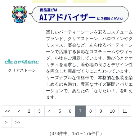
楽しいパーティーシーンを彩るコスチューム
ブランド、クリアストーン。ハロウィンやク
リスマス、宴会など、あらゆるパーティーシ
ーンで活躍する多彩なコスチュームやウィッ
グ、小物をご用意しています。遊び心とクオ
リティを追求し、着心地の良さとデザイン性
クリアストーン
を両立した商品づくりにこだわっています。
リーズナブルな価格帯で、本格的な仮装を楽
しめるのも魅力。豊富なサイズ展開とバリエ
ーションで、あなたの「なりたい！」を叶え
ます。
<<
<
2
3
4
5
6
7
8
9
10
11
>
>>
（373件中、151～175件目）