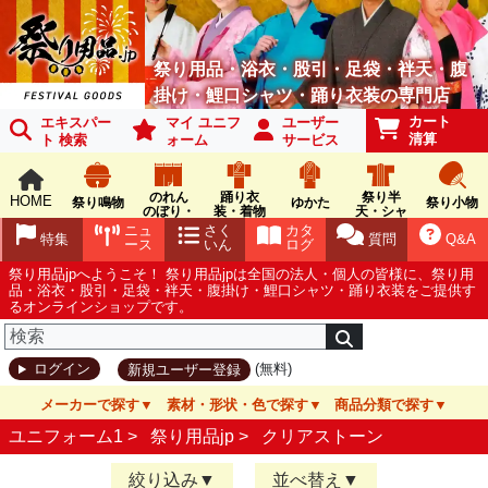
祭り用品・浴衣・股引・足袋・袢天・腹
掛け・鯉口シャツ・踊り衣装の専門店
カート
エキスパー
マイ ユニフ
ユーザー
清算
ト 検索
ォーム
サービス
のれん
踊り衣
祭り半
HOME
祭り鳴物
ゆかた
祭り小物
のぼり・
装・着物
天・シャ
旗
ツ
ニュ
さく
カタ
特集
質問
Q&A
ース
いん
ログ
祭り用品jpへようこそ！ 祭り用品jpは全国の法人・個人の皆様に、祭り用
品・浴衣・股引・足袋・袢天・腹掛け・鯉口シャツ・踊り衣装をご提供す
るオンラインショップです。
(無料)
ログイン
新規ユーザー登録
メーカーで探す
素材・形状・色で探す
商品分類で探す
ユニフォーム1 >
祭り用品jp
>
クリアストーン
絞り込み
並べ替え