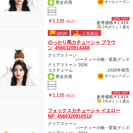
オールシーズン
男女共用
All
19%
OFF
￥1,135
(税込)
参考価格
￥1,419-
1%ポイント
還元
NEW!
人気商品
のっかり馬カチューシャ ブラウ
ン 4560320914488
クリアストーン
パーティー小物・変装グッズ
クリアストーン 2026
コスチューム
2026年発売
オールシーズン
男女共用
All
19%
OFF
￥1,135
(税込)
参考価格
￥1,419-
1%ポイント
還元
フォックスカチューシャ イエロー
NP 4560320910510
クリアストーン
パーティー小物・変装グッズ