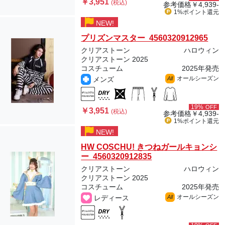
￥3,951
(税込)
参考価格
￥4,939-
1%ポイント
還元
NEW!
プリズンマスター 4560320912965
クリアストーン
ハロウィン
クリアストーン 2025
コスチューム
2025年発売
オールシーズン
メンズ
All
19%
OFF
￥3,951
(税込)
参考価格
￥4,939-
1%ポイント
還元
NEW!
HW COSCHU! きつねガールキョンシ
ー 4560320912835
クリアストーン
ハロウィン
クリアストーン 2025
コスチューム
2025年発売
オールシーズン
レディース
All