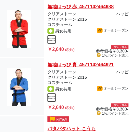
無地はっぴ 赤 4571142464938
クリアストーン
ハッピ
クリアストーン 2015
コスチューム
オールシーズン
男女共用
All
19%
OFF
￥2,640
(税込)
参考価格
￥3,300-
1%ポイント
還元
無地はっぴ 青 4571142464921
クリアストーン
ハッピ
クリアストーン 2015
コスチューム
オールシーズン
男女共用
All
19%
OFF
￥2,640
(税込)
参考価格
￥3,300-
1%ポイント
還元
NEW!
パタパタハット こうも