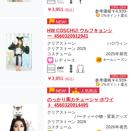
19%
OFF
￥3,951
(税込)
参考価格
￥4,939-
1%ポイント
還元
NEW!
HW COSCHU! ウルフキョンシ
ー 4560320912941
クリアストーン
ハロウィン
クリアストーン 2025
コスチューム
2025年発売
オールシーズン
レディース
All
19%
OFF
￥3,951
(税込)
参考価格
￥4,939-
1%ポイント
還元
NEW!
人気商品
のっかり馬カチューシャ ホワイ
ト 4560320914495
クリアストーン
パーティー小物・変装グッズ
クリアストーン 2026
コスチューム
2026年発売