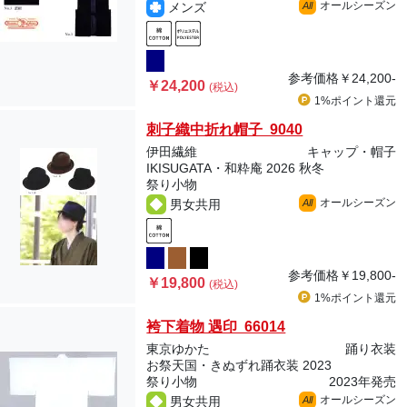
オールシーズン
メンズ
All
参考価格
￥24,200-
￥24,200
(税込)
1%ポイント
還元
刺子織中折れ帽子 9040
伊田繊維
キャップ・帽子
IKISUGATA・和粋庵 2026 秋冬
祭り小物
オールシーズン
男女共用
All
参考価格
￥19,800-
￥19,800
(税込)
1%ポイント
還元
袴下着物 遇印 66014
東京ゆかた
踊り衣装
お祭天国・きぬずれ踊衣装 2023
祭り小物
2023年発売
オールシーズン
男女共用
All