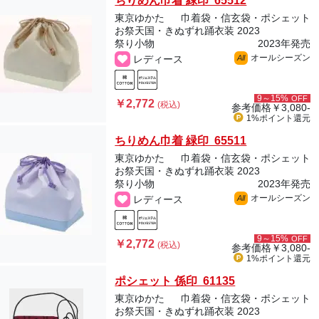
ちりめん巾着 緑印 65512
東京ゆかた
巾着袋・信玄袋・ポシェット
お祭天国・きぬずれ踊衣装 2023
祭り小物
2023年発売
オールシーズン
レディース
All
9～15%
OFF
￥2,772
(税込)
参考価格
￥3,080-
1%ポイント
還元
ちりめん巾着 緑印 65511
東京ゆかた
巾着袋・信玄袋・ポシェット
お祭天国・きぬずれ踊衣装 2023
祭り小物
2023年発売
オールシーズン
レディース
All
9～15%
OFF
￥2,772
(税込)
参考価格
￥3,080-
1%ポイント
還元
ポシェット 係印 61135
東京ゆかた
巾着袋・信玄袋・ポシェット
お祭天国・きぬずれ踊衣装 2023