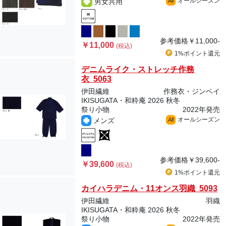
オールシーズン
男女共用
All
参考価格
￥11,000-
￥11,000
(税込)
1%ポイント
還元
デニムライク・ストレッチ作務
衣 5063
伊田繊維
作務衣・ジンベイ
IKISUGATA・和粋庵 2026 秋冬
祭り小物
2022年発売
オールシーズン
メンズ
All
参考価格
￥39,600-
￥39,600
(税込)
1%ポイント
還元
カイハラデニム・11オンス羽織 5093
伊田繊維
羽織
IKISUGATA・和粋庵 2026 秋冬
祭り小物
2022年発売