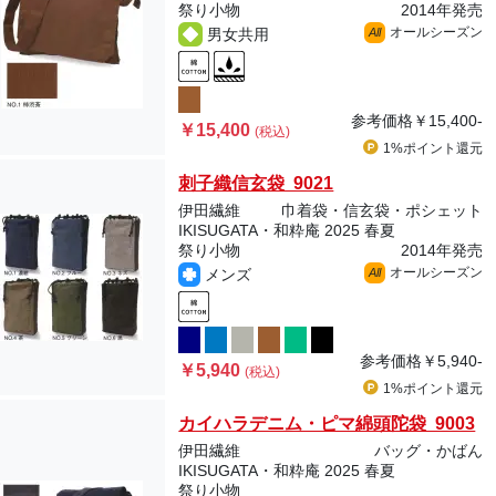
祭り小物
2014年発売
オールシーズン
男女共用
All
参考価格
￥15,400-
￥15,400
(税込)
1%ポイント
還元
刺子織信玄袋 9021
伊田繊維
巾着袋・信玄袋・ポシェット
IKISUGATA・和粋庵 2025 春夏
祭り小物
2014年発売
オールシーズン
メンズ
All
参考価格
￥5,940-
￥5,940
(税込)
1%ポイント
還元
カイハラデニム・ピマ綿頭陀袋 9003
伊田繊維
バッグ・かばん
IKISUGATA・和粋庵 2025 春夏
祭り小物