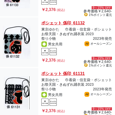
9～15%
OFF
￥2,376
(税込)
参考価格
￥2,640-
1%ポイント
還元
ポシェット 係印 61132
東京ゆかた
巾着袋・信玄袋・ポシェット
お祭天国・きぬずれ踊衣装 2023
祭り小物
2023年発売
オールシーズン
男女共用
All
9～15%
OFF
￥2,376
(税込)
参考価格
￥2,640-
1%ポイント
還元
ポシェット 係印 61131
東京ゆかた
巾着袋・信玄袋・ポシェット
お祭天国・きぬずれ踊衣装 2023
祭り小物
2023年発売
オールシーズン
男女共用
All
9～15%
OFF
￥2,376
(税込)
参考価格
￥2,640-