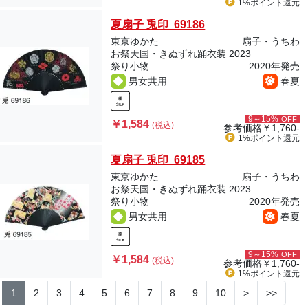
1%ポイント
還元
夏扇子 兎印 69186
東京ゆかた
扇子・うちわ
お祭天国・きぬずれ踊衣装 2023
祭り小物
2020年発売
男女共用
春夏
9～15%
OFF
￥1,584
(税込)
参考価格
￥1,760-
1%ポイント
還元
夏扇子 兎印 69185
東京ゆかた
扇子・うちわ
お祭天国・きぬずれ踊衣装 2023
祭り小物
2020年発売
男女共用
春夏
9～15%
OFF
￥1,584
(税込)
参考価格
￥1,760-
1%ポイント
還元
1
2
3
4
5
6
7
8
9
10
>
>>