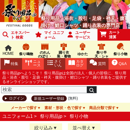
祭り用品・浴衣・股引・足袋・袢天・腹
掛け・鯉口シャツ・踊り衣装の専門店
カート
エキスパー
マイ ユニフ
ユーザー
清算
ト 検索
ォーム
サービス
のれん
踊り衣
祭り半
HOME
祭り鳴物
ゆかた
祭り小物
のぼり・
装・着物
天・シャ
旗
ツ
ニュ
さく
カタ
特集
質問
Q&A
ース
いん
ログ
祭り用品jpへようこそ！ 祭り用品jpは全国の法人・個人の皆様に、祭り用
品・浴衣・股引・足袋・袢天・腹掛け・鯉口シャツ・踊り衣装をご提供す
るオンラインショップです。
(無料)
ログイン
新規ユーザー登録
メーカーで探す
素材・形状・色で探す
商品分類で探す
ユニフォーム1 >
祭り用品jp
>
祭り小物
絞り込み
並べ替え