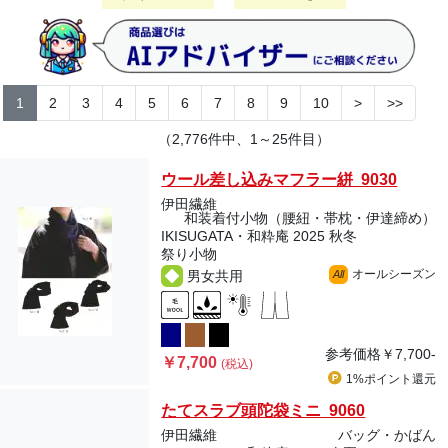
1
2
3
4
5
6
7
8
9
10
>
>>
（2,776件中、1～25件目）
ウール差し込みマフラー絣 9030
伊田繊維
和装着付小物（腰紐・帯枕・伊達締め）
IKISUGATA・和粋庵 2025 秋冬
祭り小物
オールシーズン
男女共用
All
参考価格
￥7,700-
￥7,700
(税込)
1%ポイント
還元
たてスラブ頭陀袋ミニ 9060
伊田繊維
バッグ・かばん