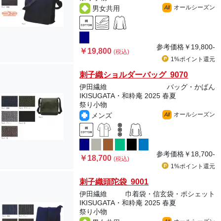
オールシーズン
男女共用
All
参考価格
￥19,800-
￥19,800
(税込)
1%ポイント
還元
刺子織ショルダーバッグ 9070
伊田繊維
バッグ・かばん
IKISUGATA・和粋庵 2025 春夏
祭り小物
オールシーズン
メンズ
All
参考価格
￥18,700-
￥18,700
(税込)
1%ポイント
還元
刺子織頭陀袋 9001
伊田繊維
巾着袋・信玄袋・ポシェット
IKISUGATA・和粋庵 2025 春夏
祭り小物