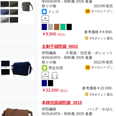
IKISUGATA・和粋庵 2025 春夏
祭り小物
2023年発売
オールシーズン
メンズ
All
参考価格
￥9,900-
￥9,900
(税込)
1%ポイント
還元
太刺子頭陀袋 9002
伊田繊維
巾着袋・信玄袋・ポシェット
IKISUGATA・和粋庵 2025 春夏
祭り小物
2021年発売
オールシーズン
男女共用
All
参考価格
￥22,000-
￥22,000
(税込)
1%ポイント
還元
本柿渋染頭陀袋 3010
伊田繊維
バッグ・かばん
IKISUGATA・和粋庵 2025 春夏