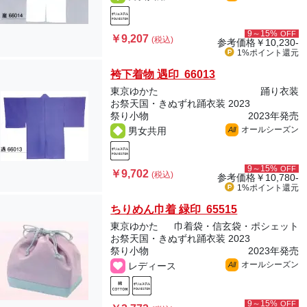
9～15%
OFF
￥9,207
(税込)
参考価格
￥10,230-
1%ポイント
還元
袴下着物 遇印 66013
東京ゆかた
踊り衣装
お祭天国・きぬずれ踊衣装 2023
祭り小物
2023年発売
オールシーズン
男女共用
All
9～15%
OFF
￥9,702
(税込)
参考価格
￥10,780-
1%ポイント
還元
ちりめん巾着 緑印 65515
東京ゆかた
巾着袋・信玄袋・ポシェット
お祭天国・きぬずれ踊衣装 2023
祭り小物
2023年発売
オールシーズン
レディース
All
9～15%
OFF