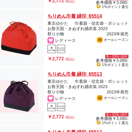
￥2,772
(税込)
参考価格
￥3,080-
1%ポイント
還元
ちりめん巾着 緑印 65514
東京ゆかた
巾着袋・信玄袋・ポシェット
お祭天国・きぬずれ踊衣装 2023
祭り小物
2023年発売
オールシーズン
レディース
All
9～15%
OFF
￥2,772
(税込)
参考価格
￥3,080-
1%ポイント
還元
ちりめん巾着 緑印 65513
東京ゆかた
巾着袋・信玄袋・ポシェット
お祭天国・きぬずれ踊衣装 2023
祭り小物
2023年発売
オールシーズン
レディース
All
9～15%
OFF
￥2,772
(税込)
参考価格
￥3,080-
1%ポイント
還元