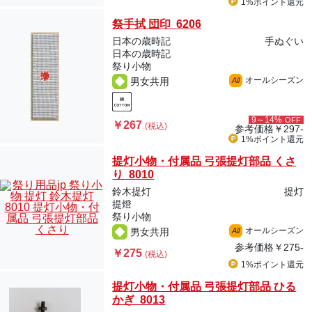
1%ポイント
還元
祭手拭 団印 6206
日本の歳時記
手ぬぐい
日本の歳時記
祭り小物
オールシーズン
男女共用
All
9～14%
OFF
￥267
(税込)
参考価格
￥297-
1%ポイント
還元
提灯小物・付属品 弓張提灯部品 くさ
り 8010
鈴木提灯
提灯
提燈
祭り小物
オールシーズン
男女共用
All
参考価格
￥275-
￥275
(税込)
1%ポイント
還元
提灯小物・付属品 弓張提灯部品 ひる
かぎ 8013