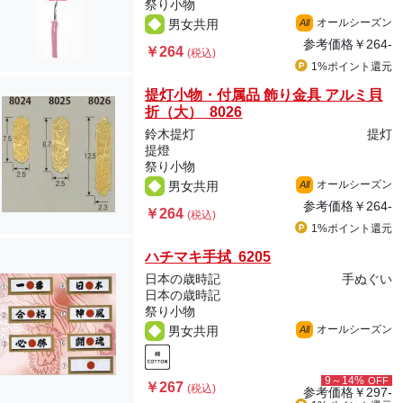
祭り小物
オールシーズン
男女共用
All
参考価格
￥264-
￥264
(税込)
1%ポイント
還元
提灯小物・付属品 飾り金具 アルミ貝
折（大） 8026
鈴木提灯
提灯
提燈
祭り小物
オールシーズン
男女共用
All
参考価格
￥264-
￥264
(税込)
1%ポイント
還元
ハチマキ手拭 6205
日本の歳時記
手ぬぐい
日本の歳時記
祭り小物
オールシーズン
男女共用
All
9～14%
OFF
￥267
(税込)
参考価格
￥297-