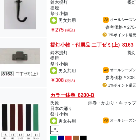
鈴木提灯
提灯
提燈
祭り小物
オールシーズン
男女共用
All
参考価格
￥275-
￥275
(税込)
1%ポイント
還元
提灯小物・付属品 二丁ゼミ(上) 8163
鈴木提灯
提灯
提燈
祭り小物
オールシーズン
男女共用
All
参考価格
￥308-
￥308
(税込)
1%ポイント
還元
カラー鉢巻 8200-B
氏原
鉢巻・かぶり・キャップ
日本の踊り
祭り小物
オールシーズン
男女共用
All