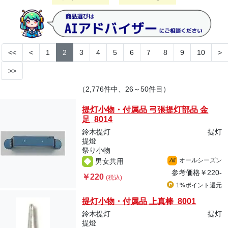
<<
<
1
2
3
4
5
6
7
8
9
10
>
>>
（2,776件中、26～50件目）
提灯小物・付属品 弓張提灯部品 金
足 8014
鈴木提灯
提灯
提燈
祭り小物
オールシーズン
男女共用
All
参考価格
￥220-
￥220
(税込)
1%ポイント
還元
提灯小物・付属品 上真棒 8001
鈴木提灯
提灯
提燈