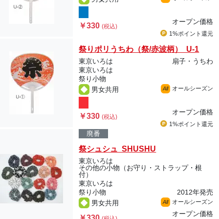
オープン価格
￥330
(税込)
1%ポイント
還元
祭りポリうちわ（祭/赤波柄） U-1
東京いろは
扇子・うちわ
東京いろは
祭り小物
オールシーズン
男女共用
All
オープン価格
￥330
(税込)
1%ポイント
還元
廃番
祭シュシュ SHUSHU
東京いろは
その他の小物（お守り・ストラップ・根
付）
東京いろは
祭り小物
2012年発売
オールシーズン
男女共用
All
オープン価格
￥330
(税込)