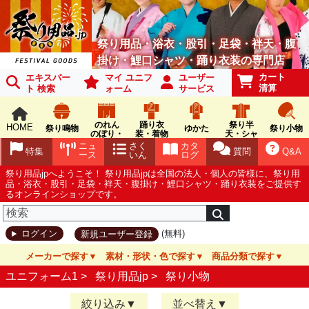
祭り用品・浴衣・股引・足袋・袢天・腹
掛け・鯉口シャツ・踊り衣装の専門店
カート
エキスパー
マイ ユニフ
ユーザー
清算
ト 検索
ォーム
サービス
のれん
踊り衣
祭り半
HOME
祭り鳴物
ゆかた
祭り小物
のぼり・
装・着物
天・シャ
旗
ツ
ニュ
さく
カタ
特集
質問
Q&A
ース
いん
ログ
祭り用品jpへようこそ！ 祭り用品jpは全国の法人・個人の皆様に、祭り用
品・浴衣・股引・足袋・袢天・腹掛け・鯉口シャツ・踊り衣装をご提供す
るオンラインショップです。
(無料)
ログイン
新規ユーザー登録
メーカーで探す
素材・形状・色で探す
商品分類で探す
ユニフォーム1 >
祭り用品jp
>
祭り小物
絞り込み
並べ替え