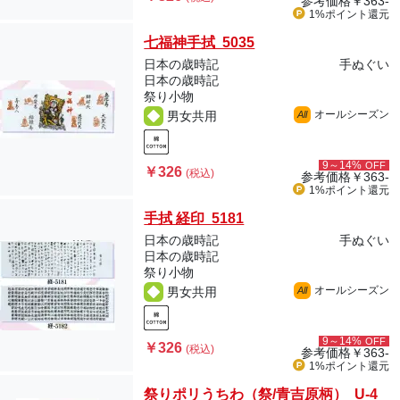
参考価格
￥363-
1%ポイント
還元
七福神手拭 5035
日本の歳時記
手ぬぐい
日本の歳時記
祭り小物
オールシーズン
男女共用
All
9～14%
OFF
￥326
(税込)
参考価格
￥363-
1%ポイント
還元
手拭 経印 5181
日本の歳時記
手ぬぐい
日本の歳時記
祭り小物
オールシーズン
男女共用
All
9～14%
OFF
￥326
(税込)
参考価格
￥363-
1%ポイント
還元
祭りポリうちわ（祭/青吉原柄） U-4