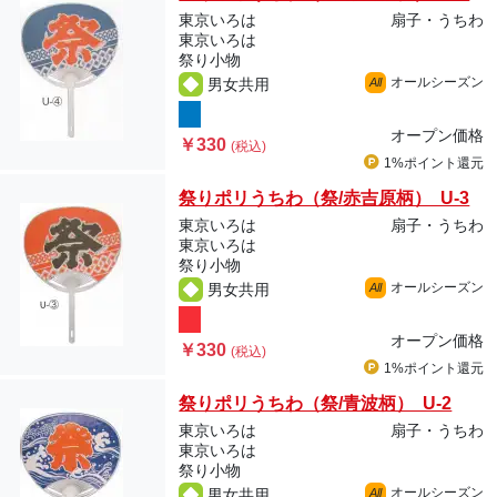
東京いろは
扇子・うちわ
東京いろは
祭り小物
オールシーズン
男女共用
All
オープン価格
￥330
(税込)
1%ポイント
還元
祭りポリうちわ（祭/赤吉原柄） U-3
東京いろは
扇子・うちわ
東京いろは
祭り小物
オールシーズン
男女共用
All
オープン価格
￥330
(税込)
1%ポイント
還元
祭りポリうちわ（祭/青波柄） U-2
東京いろは
扇子・うちわ
東京いろは
祭り小物
オールシーズン
男女共用
All