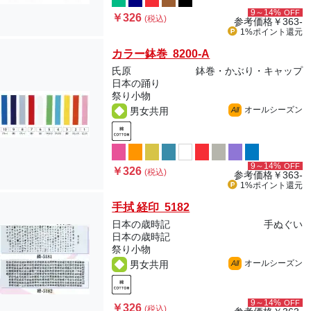
9～14%
OFF
￥326
(税込)
参考価格
￥363-
1%ポイント
還元
カラー鉢巻 8200-A
氏原
鉢巻・かぶり・キャップ
日本の踊り
祭り小物
オールシーズン
男女共用
All
9～14%
OFF
￥326
(税込)
参考価格
￥363-
1%ポイント
還元
手拭 経印 5182
日本の歳時記
手ぬぐい
日本の歳時記
祭り小物
オールシーズン
男女共用
All
9～14%
OFF
￥326
(税込)