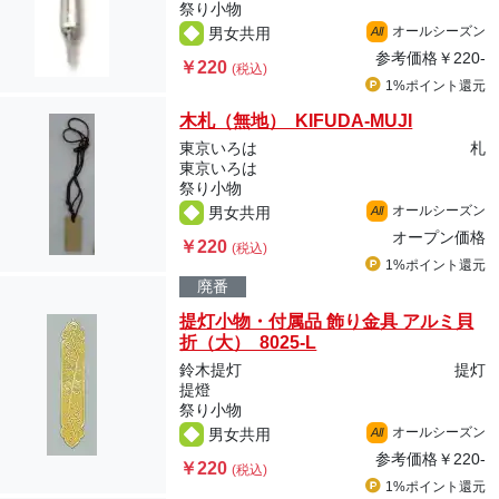
祭り小物
オールシーズン
男女共用
All
参考価格
￥220-
￥220
(税込)
1%ポイント
還元
木札（無地） KIFUDA-MUJI
東京いろは
札
東京いろは
祭り小物
オールシーズン
男女共用
All
オープン価格
￥220
(税込)
1%ポイント
還元
廃番
提灯小物・付属品 飾り金具 アルミ貝
折（大） 8025-L
鈴木提灯
提灯
提燈
祭り小物
オールシーズン
男女共用
All
参考価格
￥220-
￥220
(税込)
1%ポイント
還元