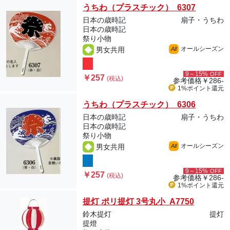
うちわ（プラスチック） 6307
日本の歳時記
扇子・うちわ
日本の歳時記
祭り小物
オールシーズン
男女共用
All
9～15%
OFF
￥257
(税込)
参考価格
￥286-
1%ポイント
還元
うちわ（プラスチック） 6306
日本の歳時記
扇子・うちわ
日本の歳時記
祭り小物
オールシーズン
男女共用
All
9～15%
OFF
￥257
(税込)
参考価格
￥286-
1%ポイント
還元
提灯 ポリ提灯 3号丸小 A7750
鈴木提灯
提灯
提燈