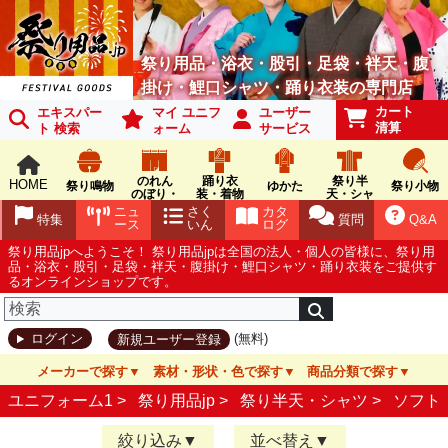
祭り用品・浴衣・股引・足袋・袢天・腹
掛け・鯉口シャツ・踊り衣装の専門店
カート
エキスパー
マイ ユニフ
ユーザー
清算
ト 検索
ォーム
サービス
のれん
踊り衣
祭り半
HOME
祭り鳴物
ゆかた
祭り小物
のぼり・
装・着物
天・シャ
旗
ツ
ニュ
さく
カタ
特集
質問
Q&A
ース
いん
ログ
祭り用品jpへようこそ！ 祭り用品jpは全国の法人・個人の皆様に、祭り用
品・浴衣・股引・足袋・袢天・腹掛け・鯉口シャツ・踊り衣装をご提供す
るオンラインショップです。
(無料)
ログイン
新規ユーザー登録
メーカーで探す
素材・形状・色で探す
商品分類で探す
ユニフォーム1 >
祭り用品jp
>
祭り半天・シャツ
>
ソフト
絞り込み
並べ替え