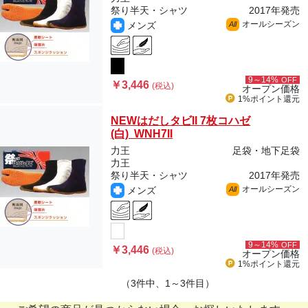
祭り半天・シャツ
2017年発売
オールシーズン
メンズ
All
9～14%
OFF
￥3,446
(税込)
オープン価格
1%ポイント
還元
NEWはだしタビII 7枚コハゼ
(白) WNH7II
力王
足袋・地下足袋
力王
祭り半天・シャツ
2017年発売
オールシーズン
メンズ
All
9～14%
OFF
￥3,446
(税込)
オープン価格
1%ポイント
還元
（3件中、1～3件目）