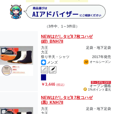
（3件中、1～3件目）
NEWはだしタビII 7枚コハゼ
(紺) BNH7II
力王
足袋・地下足袋
力王
祭り半天・シャツ
2017年発売
オールシーズン
メンズ
All
9～14%
OFF
￥3,446
(税込)
オープン価格
1%ポイント
還元
NEWはだしタビII 7枚コハゼ
(黒) KNH7II
力王
足袋・地下足袋
力王