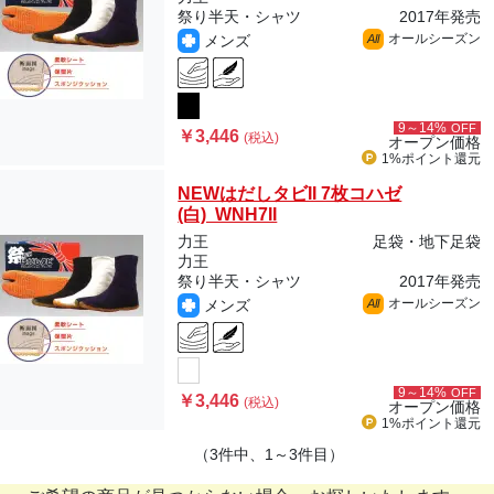
祭り半天・シャツ
2017年発売
オールシーズン
メンズ
All
9～14%
OFF
￥3,446
(税込)
オープン価格
1%ポイント
還元
NEWはだしタビII 7枚コハゼ
(白) WNH7II
力王
足袋・地下足袋
力王
祭り半天・シャツ
2017年発売
オールシーズン
メンズ
All
9～14%
OFF
￥3,446
(税込)
オープン価格
1%ポイント
還元
（3件中、1～3件目）