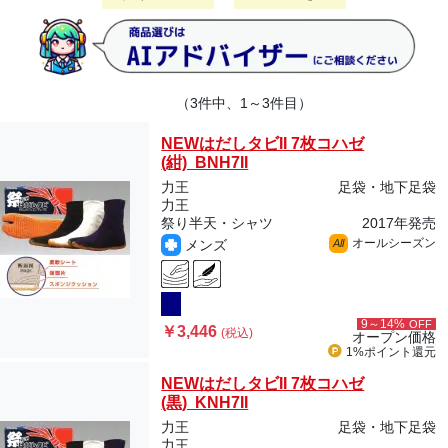
（3件中、1～3件目）
NEWはだしタビII 7枚コハゼ
(紺) BNH7II
力王
足袋・地下足袋
力王
祭り半天・シャツ
2017年発売
オールシーズン
メンズ
All
9～14%
OFF
￥3,446
(税込)
オープン価格
1%ポイント
還元
NEWはだしタビII 7枚コハゼ
(黒) KNH7II
力王
足袋・地下足袋
力王