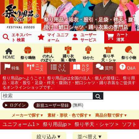
祭り用品・浴衣・股引・足袋・袢天・腹
掛け・鯉口シャツ・踊り衣装の専門店
カート
エキスパー
マイ ユニフ
ユーザー
清算
ト 検索
ォーム
サービス
のれん
踊り衣
祭り半
HOME
祭り鳴物
ゆかた
祭り小物
のぼり・
装・着物
天・シャ
旗
ツ
ニュ
さく
カタ
特集
質問
Q&A
ース
いん
ログ
祭り用品jpへようこそ！ 祭り用品jpは全国の法人・個人の皆様に、祭り用
品・浴衣・股引・足袋・袢天・腹掛け・鯉口シャツ・踊り衣装をご提供す
るオンラインショップです。
(無料)
ログイン
新規ユーザー登録
メーカーで探す
素材・形状・色で探す
商品分類で探す
ユニフォーム1 >
祭り用品jp
>
祭り半天・シャツ
>
ソフト
絞り込み
並べ替え