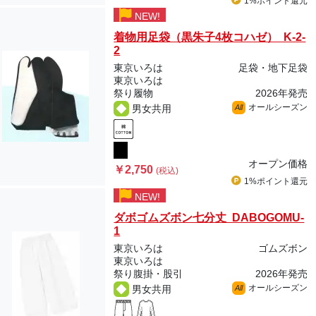
1%ポイント
還元
NEW!
着物用足袋（黒朱子4枚コハゼ） K-2-
2
東京いろは
足袋・地下足袋
東京いろは
祭り履物
2026年発売
オールシーズン
男女共用
All
オープン価格
￥2,750
(税込)
1%ポイント
還元
NEW!
ダボゴムズボン七分丈 DABOGOMU-
1
東京いろは
ゴムズボン
東京いろは
祭り腹掛・股引
2026年発売
オールシーズン
男女共用
All