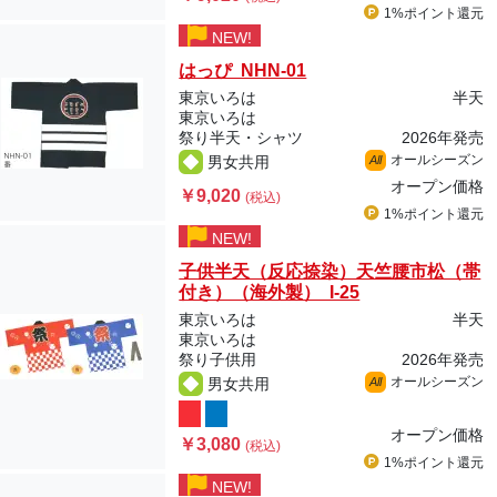
1%ポイント
還元
NEW!
はっぴ NHN-01
東京いろは
半天
東京いろは
祭り半天・シャツ
2026年発売
オールシーズン
男女共用
All
オープン価格
￥9,020
(税込)
1%ポイント
還元
NEW!
子供半天（反応捺染）天竺腰市松（帯
付き）（海外製） I-25
東京いろは
半天
東京いろは
祭り子供用
2026年発売
オールシーズン
男女共用
All
オープン価格
￥3,080
(税込)
1%ポイント
還元
NEW!