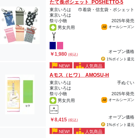
たて長ポシェット POSHETTO-5
東京いろは
巾着袋・信玄袋・ポシェット
東京いろは
祭り小物
2025年発売
オールシーズン
男女共用
All
オープン価格
￥1,980
(税込)
1%ポイント
還元
NEW!
人気商品
Aモス（ヒワ） AMOSU-H
東京いろは
手ぬぐい
東京いろは
祭り小物
2025年発売
オールシーズン
男女共用
All
オープン価格
￥8,415
(税込)
1%ポイント
還元
NEW!
人気商品