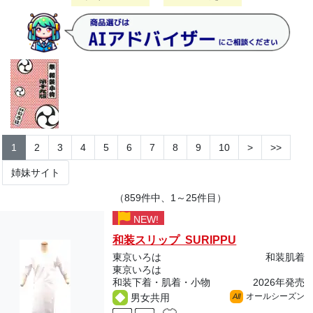
1
2
3
4
5
6
7
8
9
10
>
>>
姉妹サイト
（859件中、1～25件目）
NEW!
和装スリップ SURIPPU
東京いろは
和装肌着
東京いろは
和装下着・肌着・小物
2026年発売
オールシーズン
男女共用
All