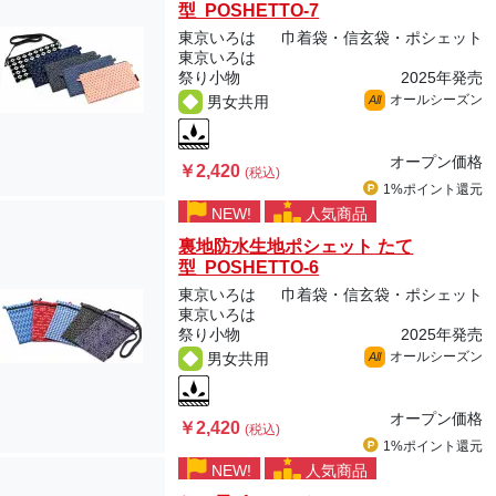
型 POSHETTO-7
東京いろは
巾着袋・信玄袋・ポシェット
東京いろは
祭り小物
2025年発売
オールシーズン
男女共用
All
オープン価格
￥2,420
(税込)
1%ポイント
還元
NEW!
人気商品
裏地防水生地ポシェット たて
型 POSHETTO-6
東京いろは
巾着袋・信玄袋・ポシェット
東京いろは
祭り小物
2025年発売
オールシーズン
男女共用
All
オープン価格
￥2,420
(税込)
1%ポイント
還元
NEW!
人気商品