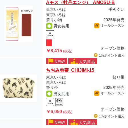
Aモス（牡丹エンジ） AMOSU-B
東京いろは
手ぬぐい
東京いろは
祭り小物
2025年発売
オールシーズン
男女共用
All
オープン価格
￥8,415
(税込)
1%ポイント
還元
NEW!
人気商品
ちぢみ巻帯 CHIJIMI-15
東京いろは
祭り帯
東京いろは
祭り帯
2025年発売
オールシーズン
男女共用
All
オープン価格
￥6,050
(税込)
1%ポイント
還元
NEW!
人気商品