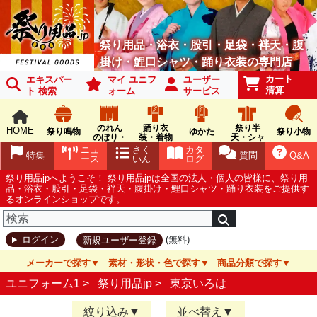
祭り用品・浴衣・股引・足袋・袢天・腹
掛け・鯉口シャツ・踊り衣装の専門店
カート
エキスパー
マイ ユニフ
ユーザー
清算
ト 検索
ォーム
サービス
のれん
踊り衣
祭り半
HOME
祭り鳴物
ゆかた
祭り小物
のぼり・
装・着物
天・シャ
旗
ツ
ニュ
さく
カタ
特集
質問
Q&A
ース
いん
ログ
祭り用品jpへようこそ！ 祭り用品jpは全国の法人・個人の皆様に、祭り用
品・浴衣・股引・足袋・袢天・腹掛け・鯉口シャツ・踊り衣装をご提供す
るオンラインショップです。
(無料)
ログイン
新規ユーザー登録
メーカーで探す
素材・形状・色で探す
商品分類で探す
ユニフォーム1 >
祭り用品jp
>
東京いろは
絞り込み
並べ替え