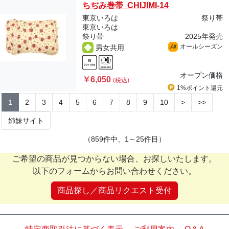
ちぢみ巻帯 CHIJIMI-14
東京いろは
祭り帯
東京いろは
祭り帯
2025年発売
オールシーズン
男女共用
All
オープン価格
￥6,050
(税込)
1%ポイント
還元
1
2
3
4
5
6
7
8
9
10
>
>>
姉妹サイト
（859件中、1～25件目）
ご希望の商品が見つからない場合、お探しいたします。
以下のフォームからお問い合わせください。
商品探し／商品リクエスト受付