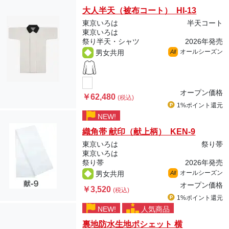
大人半天（被布コート） HI-13
東京いろは
半天コート
東京いろは
祭り半天・シャツ
2026年発売
オールシーズン
男女共用
All
オープン価格
￥62,480
(税込)
1%ポイント
還元
NEW!
織角帯 献印（献上柄） KEN-9
東京いろは
祭り帯
東京いろは
祭り帯
2026年発売
オールシーズン
男女共用
All
オープン価格
￥3,520
(税込)
1%ポイント
還元
NEW!
人気商品
裏地防水生地ポシェット 横