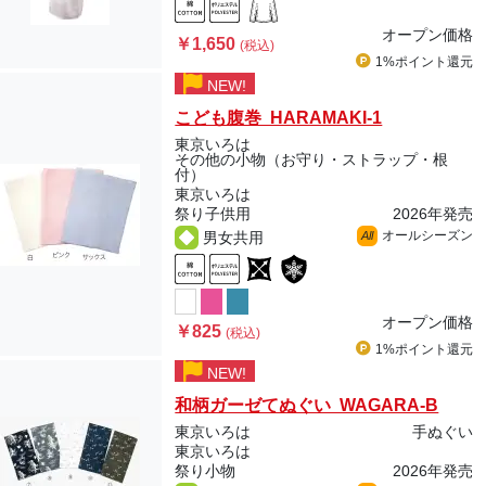
オープン価格
￥1,650
(税込)
1%ポイント
還元
NEW!
こども腹巻 HARAMAKI-1
東京いろは
その他の小物（お守り・ストラップ・根
付）
東京いろは
祭り子供用
2026年発売
オールシーズン
男女共用
All
オープン価格
￥825
(税込)
1%ポイント
還元
NEW!
和柄ガーゼてぬぐい WAGARA-B
東京いろは
手ぬぐい
東京いろは
祭り小物
2026年発売